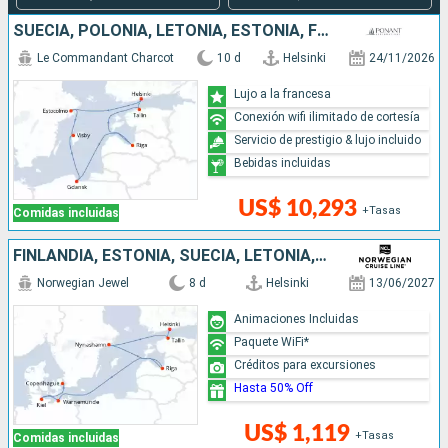
SUECIA, POLONIA, LETONIA, ESTONIA, FINLANDIA
Le Commandant Charcot
10 d
Helsinki
24/11/2026
Lujo a la francesa
Conexión wifi ilimitado de cortesía
Servicio de prestigio & lujo incluido
Bebidas incluidas
US$ 10,293
+Tasas
Comidas incluidas
FINLANDIA, ESTONIA, SUECIA, LETONIA, ALEMANIA, DINAMARCA
Norwegian Jewel
8 d
Helsinki
13/06/2027
Animaciones Incluidas
Paquete WiFi*
Créditos para excursiones
Hasta 50% Off
US$ 1,119
+Tasas
Comidas incluidas