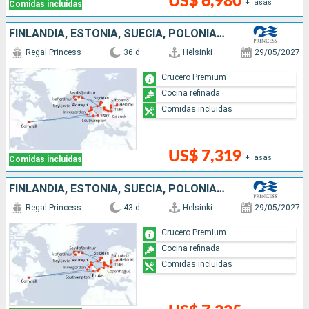
US$ 6,980
+Tasas
Comidas incluidas
FINLANDIA, ESTONIA, SUECIA, POLONIA, DINAMARCA, NORUEGA, ISLANDIA, REINO UNIDO, BÉLGICA, CANADÁ, IRLANDA
Regal Princess
36 d
Helsinki
29/05/2027
Crucero Premium
Cocina refinada
Comidas incluidas
US$ 7,319
+Tasas
Comidas incluidas
FINLANDIA, ESTONIA, SUECIA, POLONIA, DINAMARCA, NORUEGA, ISLANDIA, REINO UNIDO, CANADÁ, IRLANDA, BÉLGICA, PAISES BAJOS, ALEMANIA
Regal Princess
43 d
Helsinki
29/05/2027
Crucero Premium
Cocina refinada
Comidas incluidas