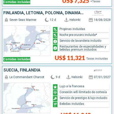
US$ 7,325
+Tasas
Comidas incluidas
FINLANDIA, LETONIA, POLONIA, DINAMARCA, SUECIA, ALEMANIA
Seven Seas Mariner
12 d
Helsinki
18/08/2028
Propinas incluidas
Noche pre-crucero incluida*
Servicio de lavanderia incluido
Restaurantes de especialidades y
bebidas premium incluidos
US$ 11,321
Tasas incluidas
Comidas incluidas
SUECIA, FINLANDIA
Le Commandant Charcot
9 d
Helsinki
07/01/2027
Lujo a la francesa
Conexión wifi ilimitado de cortesía
Servicio de prestigio & lujo incluido
Bebidas incluidas