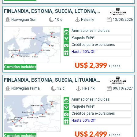
FINLANDIA, ESTONIA, SUECIA, LETONIA, LITUANIA, POLONIA, ALEMANIA, DINAMARCA
Norwegian Sun
10 d
Helsinki
13/08/2026
Animaciones Incluidas
Paquete WiFi*
Créditos para excursiones
Hasta 50% Off
US$ 2,399
+Tasas
Comidas incluidas
FINLANDIA, ESTONIA, SUECIA, LITUANIA, POLONIA, ALEMANIA, DINAMARCA, PAISES BAJOS, BÉLGICA, FRANCIA, REINO UNIDO
Norwegian Prima
12 d
Helsinki
09/10/2027
Animaciones Incluidas
Paquete WiFi*
Créditos para excursiones
Hasta 50% Off
US$ 2,499
+Tasas
Comidas incluidas