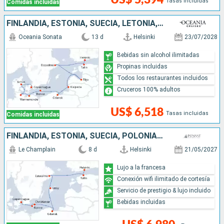
Tasas incluidas
Comidas incluidas
FINLANDIA, ESTONIA, SUECIA, LETONIA, LITUANIA, POLONIA, ALEMANIA, DINAMARCA
Oceania Sonata
13 d
Helsinki
23/07/2028
Bebidas sin alcohol ilimitadas
Propinas incluidas
Todos los restaurantes incluidos
Cruceros 100% adultos
US$ 6,518
Tasas incluidas
Comidas incluidas
FINLANDIA, ESTONIA, SUECIA, POLONIA, DINAMARCA
Le Champlain
8 d
Helsinki
21/05/2027
Lujo a la francesa
Conexión wifi ilimitado de cortesía
Servicio de prestigio & lujo incluido
Bebidas incluidas