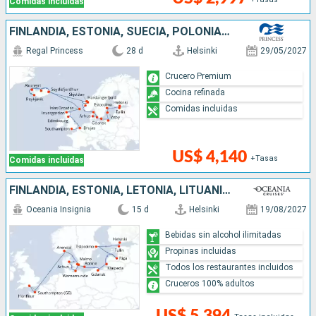
Comidas incluidas
FINLANDIA, ESTONIA, SUECIA, POLONIA, DINAMARCA, NORUEGA, ISLANDIA, BÉLGICA, REINO UNIDO
Regal Princess
28 d
Helsinki
29/05/2027
Crucero Premium
Cocina refinada
Comidas incluidas
US$ 4,140
+Tasas
Comidas incluidas
FINLANDIA, ESTONIA, LETONIA, LITUANIA, POLONIA, SUECIA, ALEMANIA, DINAMARCA, NORUEGA, FRANCIA, REINO UNIDO
Oceania Insignia
15 d
Helsinki
19/08/2027
Bebidas sin alcohol ilimitadas
Propinas incluidas
Todos los restaurantes incluidos
Cruceros 100% adultos
US$ 5,394