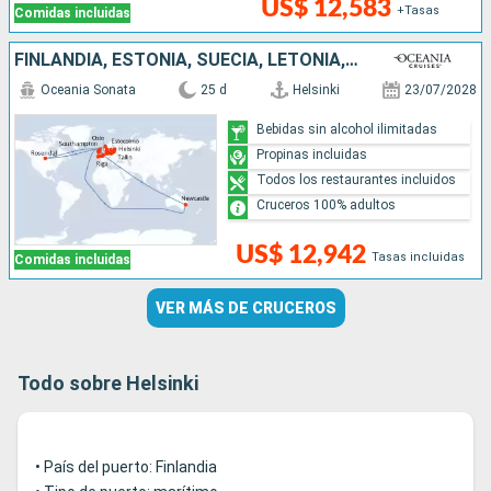
US$ 12,583
+Tasas
Comidas incluidas
FINLANDIA, ESTONIA, SUECIA, LETONIA, LITUANIA, POLONIA, ALEMANIA, DINAMARCA, NORUEGA, REINO UNIDO, AUSTRALIA, PAISES BAJOS, BÉLGICA
Oceania Sonata
25 d
Helsinki
23/07/2028
Bebidas sin alcohol ilimitadas
Propinas incluidas
Todos los restaurantes incluidos
Cruceros 100% adultos
US$ 12,942
Tasas incluidas
Comidas incluidas
VER MÁS DE CRUCEROS
Todo sobre Helsinki
• País del puerto: Finlandia