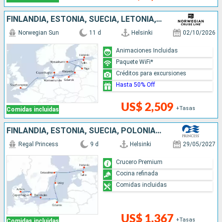
FINLANDIA, ESTONIA, SUECIA, LETONIA, LITUANIA, POLONIA, ALEMANIA, DINAMARCA, REINO UNIDO
Norwegian Sun
11 d
Helsinki
02/10/2026
Animaciones Incluidas
Paquete WiFi*
Créditos para excursiones
Hasta 50% Off
US$ 2,509
+Tasas
Comidas incluidas
FINLANDIA, ESTONIA, SUECIA, POLONIA, DINAMARCA
Regal Princess
9 d
Helsinki
29/05/2027
Crucero Premium
Cocina refinada
Comidas incluidas
US$ 1,367
+Tasas
Comidas incluidas