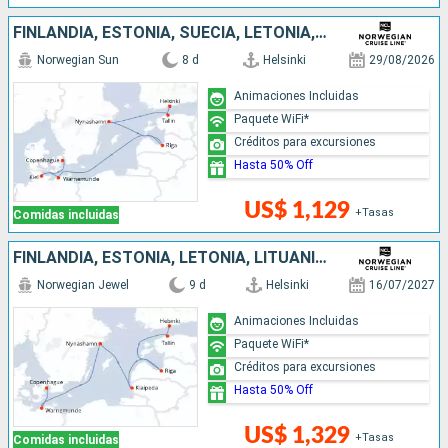
FINLANDIA, ESTONIA, SUECIA, LETONIA, ALEMANIA, DINAMARCA
Norwegian Sun
8 d
Helsinki
29/08/2026
Animaciones Incluidas
Paquete WiFi*
Créditos para excursiones
Hasta 50% Off
US$ 1,129
+Tasas
Comidas incluidas
FINLANDIA, ESTONIA, LETONIA, LITUANIA, SUECIA, ALEMANIA, DINAMARCA
Norwegian Jewel
9 d
Helsinki
16/07/2027
Animaciones Incluidas
Paquete WiFi*
Créditos para excursiones
Hasta 50% Off
US$ 1,329
+Tasas
Comidas incluidas