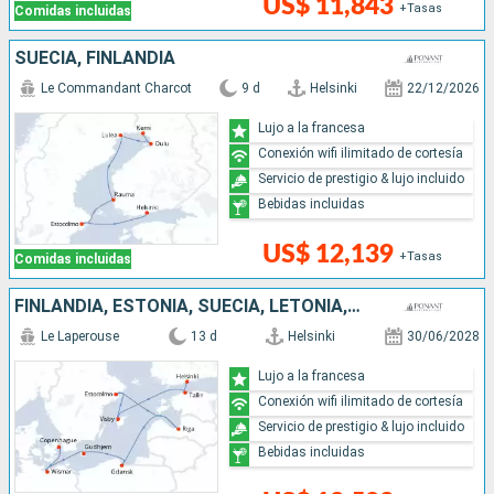
US$ 11,843
+Tasas
Comidas incluidas
SUECIA, FINLANDIA
Le Commandant Charcot
9 d
Helsinki
22/12/2026
Lujo a la francesa
Conexión wifi ilimitado de cortesía
Servicio de prestigio & lujo incluido
Bebidas incluidas
US$ 12,139
+Tasas
Comidas incluidas
FINLANDIA, ESTONIA, SUECIA, LETONIA, POLONIA, ALEMANIA, DINAMARCA
Le Laperouse
13 d
Helsinki
30/06/2028
Lujo a la francesa
Conexión wifi ilimitado de cortesía
Servicio de prestigio & lujo incluido
Bebidas incluidas