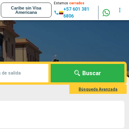
Estamos
cerrados
Caribe sin Visa
+57 601 381
Americana
6806
Buscar
 de salida
Búsqueda Avanzada