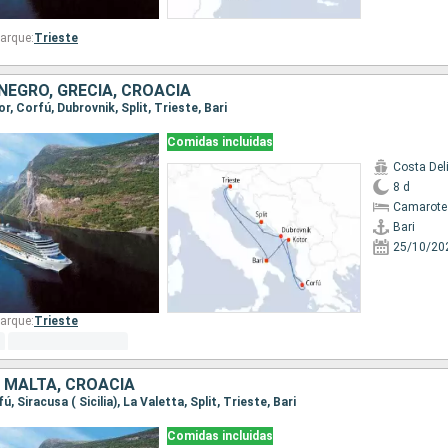
arque:
Trieste
NEGRO, GRECIA, CROACIA
tor, Corfú, Dubrovnik, Split, Trieste, Bari
Comidas incluidas
Costa Del
8 d
Camarote
Bari
25/10/20
arque:
Trieste
A, MALTA, CROACIA
fú, Siracusa ( Sicilia), La Valetta, Split, Trieste, Bari
Comidas incluidas