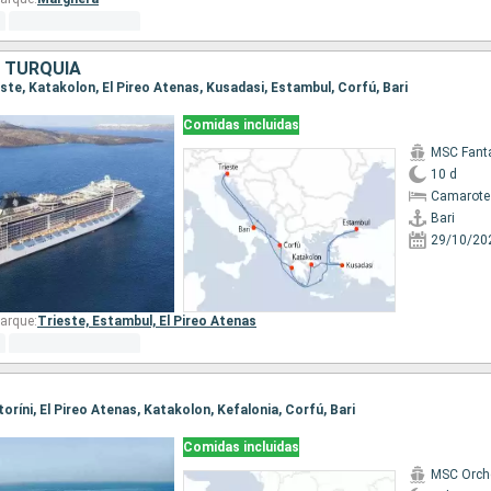
, TURQUÍA
rieste, Katakolon, El Pireo Atenas, Kusadasi, Estambul, Corfú, Bari
Comidas incluidas
MSC Fant
10 d
Camarote
Bari
29/10/20
arque:
Trieste,
Estambul,
El Pireo Atenas
ntoríni, El Pireo Atenas, Katakolon, Kefalonia, Corfú, Bari
Comidas incluidas
MSC Orch