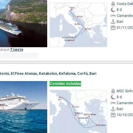
Costa Del
8 d
Camarote
Bari
01/11/20
arque:
Trieste
ntoríni, El Pireo Atenas, Katakolon, Kefalonia, Corfú, Bari
Comidas incluidas
MSC Sinfo
8 d
Camarote
Bari
10/10/20