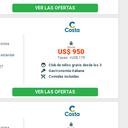
VER LAS OFERTAS
iziosa
desde
US$ 950
 estándar
Tasas: +US$ 179
Club de niños gratis desde los 3
27
Gastronomía italiana
Comidas incluidas
VER LAS OFERTAS
iziosa