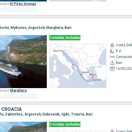
arque:
El Pireo Atenas
antoríni, Mykonos, Argostoli, Marghera, Bari
Comidas incluidas
Costa Del
8 d
Camarote
Bari
16/05/20
arque:
Marghera
, CROACIA
rfú, Zakinthos, Argostoli, Dubrovnik, Split, Trieste, Bari
Comidas incluidas
Costa Del