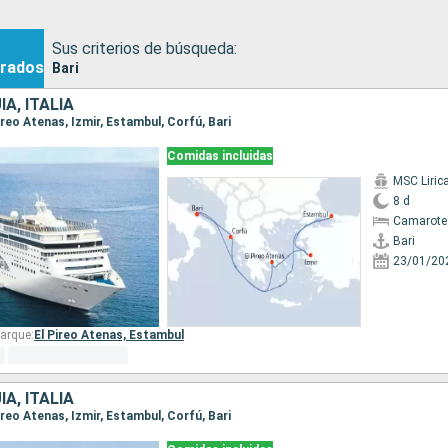
Sus criterios de búsqueda:
rados
Bari
A, ITALIA
 Pireo Atenas, Izmir, Estambul, Corfú, Bari
Comidas incluidas
MSC Liric
8 d
Camarote
Bari
23/01/20
arque:
El Pireo Atenas,
Estambul
A, ITALIA
 Pireo Atenas, Izmir, Estambul, Corfú, Bari