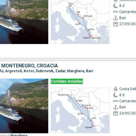
8 d
Camarote
Bari
27/09/20
A, MONTENEGRO, CROACIA
rfú, Argostoli, Kotor, Dubrovnik, Zadar, Marghera, Bari
Comidas incluidas
Costa Del
8 d
Camarote
Bari
23/05/20
arque:
Marghera