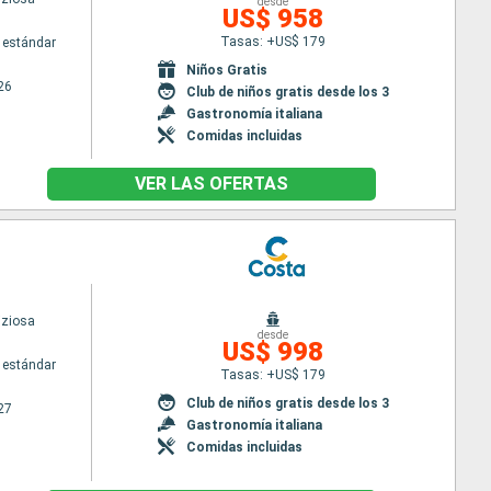
desde
US$ 958
Tasas: +US$ 179
 estándar
Niños Gratis
26
Club de niños gratis desde los 3
Gastronomía italiana
Comidas incluidas
VER LAS OFERTAS
iziosa
desde
US$ 998
 estándar
Tasas: +US$ 179
Club de niños gratis desde los 3
27
Gastronomía italiana
Comidas incluidas