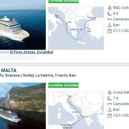
Comidas incluidas
MSC Orch
8 d
Camarote
Bari
21/11/20
arque:
El Pireo Atenas,
Estambul
, MALTA
fú, Siracusa ( Sicilia), La Valetta, Trieste, Bari
Comidas incluidas
Costa Del
7 d
Camarote
Bari
15/11/20