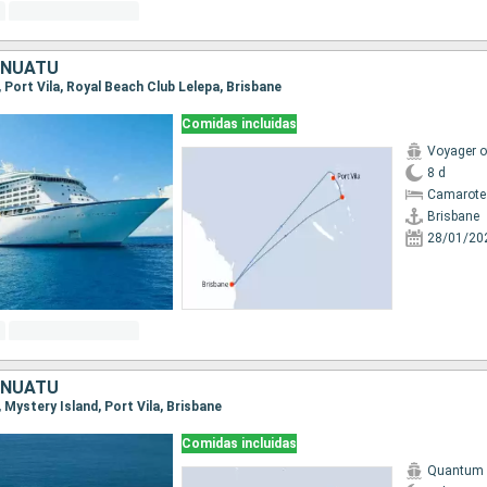
ANUATU
e, Port Vila, Royal Beach Club Lelepa, Brisbane
Comidas incluidas
Voyager o
8 d
Camarote
Brisbane
28/01/20
ANUATU
, Mystery Island, Port Vila, Brisbane
Comidas incluidas
Quantum o