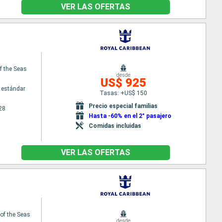
VER LAS OFERTAS
f the Seas
desde
US$ 925
 estándar
Tasas: +US$ 150
Precio especial familias
28
Hasta -60% en el 2° pasajero
Comidas incluidas
VER LAS OFERTAS
f the Seas
desde