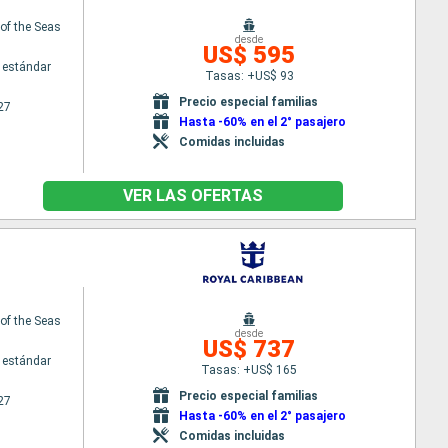
f the Seas
desde
US$ 595
 estándar
Tasas: +US$ 93
Precio especial familias
27
Hasta -60% en el 2° pasajero
Comidas incluidas
VER LAS OFERTAS
f the Seas
desde
US$ 737
 estándar
Tasas: +US$ 165
Precio especial familias
27
Hasta -60% en el 2° pasajero
Comidas incluidas