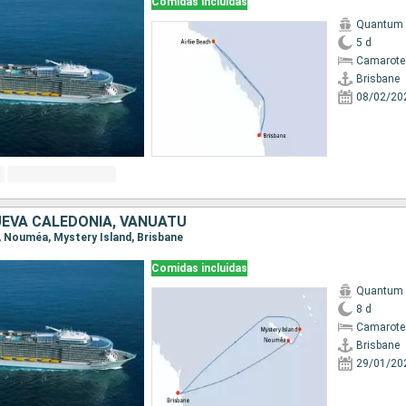
Comidas incluidas
Quantum o
5 d
Camarote
Brisbane
08/02/20
UEVA CALEDONIA, VANUATU
e, Nouméa, Mystery Island, Brisbane
Comidas incluidas
Quantum o
8 d
Camarote
Brisbane
29/01/20