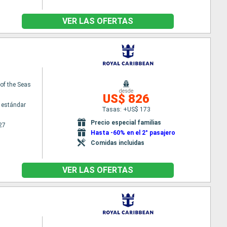
VER LAS OFERTAS
f the Seas
desde
US$ 826
 estándar
Tasas: +US$ 173
Precio especial familias
27
Hasta -60% en el 2° pasajero
Comidas incluidas
VER LAS OFERTAS