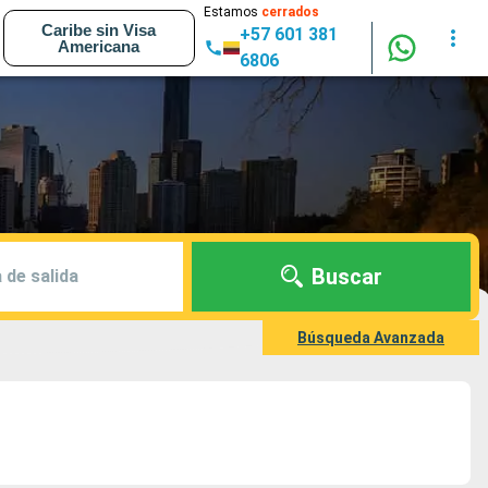
Estamos
cerrados
Caribe sin Visa
+57 601 381
Americana
6806
Buscar
 de salida
Búsqueda Avanzada