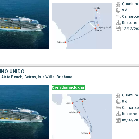
Quantum o
9 d
Camarote
Brisbane
12/12/20
INO UNIDO
 Airlie Beach, Cairns, Isla Willis, Brisbane
Comidas incluidas
Quantum o
8 d
Camarote
Brisbane
05/03/20