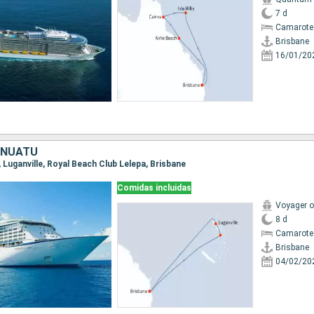
7 d
Camarote
Brisbane
16/01/20
ANUATU
e, Luganville, Royal Beach Club Lelepa, Brisbane
Comidas incluidas
Voyager o
8 d
Camarote
Brisbane
04/02/20