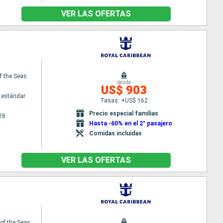
VER LAS OFERTAS
f the Seas
desde
US$ 903
 estándar
Tasas: +US$ 162
Precio especial familias
28
Hasta -60% en el 2° pasajero
Comidas incluidas
VER LAS OFERTAS
f the Seas