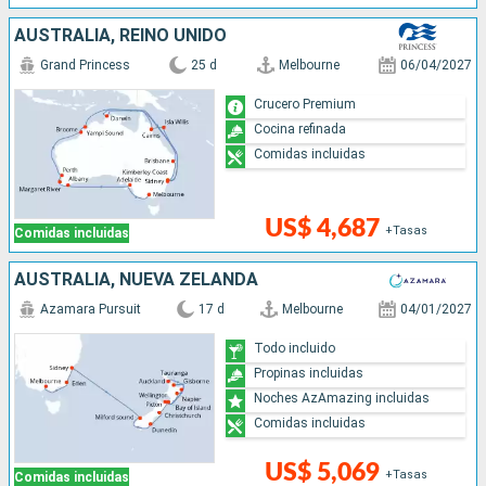
AUSTRALIA, REINO UNIDO
Grand Princess
25 d
Melbourne
06/04/2027
Crucero Premium
Cocina refinada
Comidas incluidas
US$ 4,687
+Tasas
Comidas incluidas
AUSTRALIA, NUEVA ZELANDA
Azamara Pursuit
17 d
Melbourne
04/01/2027
Todo incluido
Propinas incluidas
Noches AzAmazing incluidas
Comidas incluidas
US$ 5,069
+Tasas
Comidas incluidas