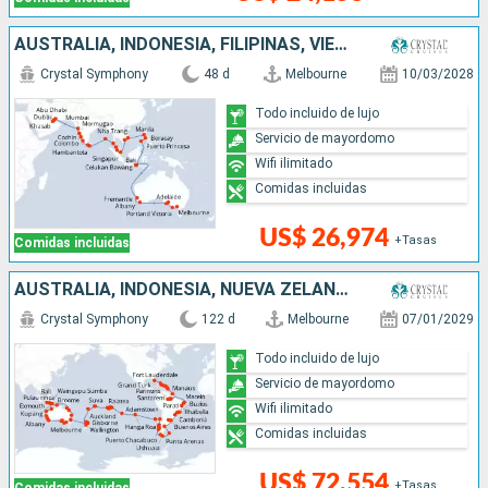
AUSTRALIA, INDONESIA, FILIPINAS, VIETNAM, SINGAPUR, MALASIA, TAILANDIA, SRI LANKA, INDIA, OMAN, EMIRATOS ÁRABES UNIDOS
Crystal Symphony
48 d
Melbourne
10/03/2028
Todo incluido de lujo
Servicio de mayordomo
Wifi ilimitado
Comidas incluidas
US$ 26,974
+Tasas
Comidas incluidas
AUSTRALIA, INDONESIA, NUEVA ZELANDA, FIDJI (ISLAS), SAMOA, ESTADOS UNIDOS, FRANCIA, REINO UNIDO, CHILE, ARGENTINA, ISLAS MALVINAS, URUGUAY, BRASIL, BARBADOS, DOMINICA, PUERTO RICO, REPÚBLICA DOMINICAN
Crystal Symphony
122 d
Melbourne
07/01/2029
Todo incluido de lujo
Servicio de mayordomo
Wifi ilimitado
Comidas incluidas
US$ 72,554
+Tasas