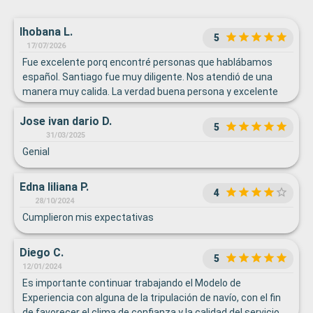
Ihobana L.
5
17/07/2026
Fue excelente porq encontré personas que hablábamos
español. Santiago fue muy diligente. Nos atendió de una
manera muy calida. La verdad buena persona y excelente
en todo. Igual el chico de Panamá no recuerdo el nombre Yin
Jose ivan dario D.
creo. Pero igual buen funcionario. Lo q si no me parece es
5
el.costo tan alto del.internet. igual no funcionó. Pero si me
31/03/2025
dieron solución. El costo alto de las.bebidas. mi esposo y yo
Genial
no tomamos tanto pero queríamos por ahí un cóctel o una
cerveza y pagar 90 dolares diarios por persona me parece
Edna liliana P.
4
exagerado
28/10/2024
Cumplieron mis expectativas
Diego C.
5
12/01/2024
Es importante continuar trabajando el Modelo de
Experiencia con alguna de la tripulación de navío, con el fin
de favorecer el clima de confianza y la calidad del servicio.