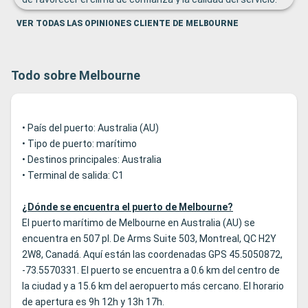
El show de violines y chelo que programaron fue increíble,
VER TODAS LAS OPINIONES CLIENTE DE MELBOURNE
totalmente profesional y adecuadamente desarrollado,
pueden darle mis agradecimientos a los integrantes del
equipo!!! Importante realizar una intervención pedagógica
con los usuarios, previa al crucero, teniendo en cuenta la
Todo sobre Melbourne
responsabilidad social que tienen en cuanto al cuidado del
medio ambiente en el uso racional de la alimentación y los
residuos generados por los desechos que se generan en los
• País del puerto: Australia (AU)
restaurantes (Campaña de conciencia con el medio
ambiente y el cuidado del Planeta).
• Tipo de puerto: marítimo
• Destinos principales: Australia
• Terminal de salida: C1
¿Dónde se encuentra el puerto de Melbourne?
El puerto marítimo de Melbourne en Australia (AU) se
encuentra en 507 pl. De Arms Suite 503, Montreal, QC H2Y
2W8, Canadá. Aquí están las coordenadas GPS 45.5050872,
-73.5570331. El puerto se encuentra a 0.6 km del centro de
la ciudad y a 15.6 km del aeropuerto más cercano. El horario
de apertura es 9h 12h y 13h 17h.