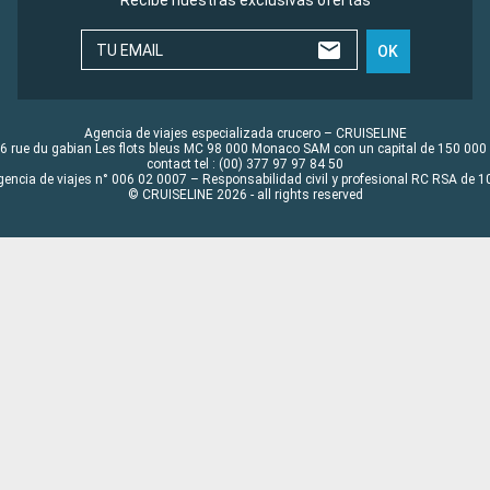
TU EMAIL
OK
Agencia de viajes especializada crucero – CRUISELINE
6 rue du gabian Les flots bleus MC 98 000 Monaco SAM con un capital de 150 000
contact tel : (00) 377 97 97 84 50
gencia de viajes n° 006 02 0007 – Responsabilidad civil y profesional RC RSA de
© CRUISELINE 2026 - all rights reserved