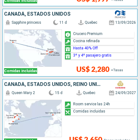
Comidas incluidas
CANADÁ, ESTADOS UNIDOS
Sapphire princess
11 d
Quebec
13/09/2026
Crucero Premium
Cocina refinada
Hasta 40% Off
3º y 4º pasajero gratis
US$ 2,280
+Tasas
Comidas incluidas
CANADÁ, ESTADOS UNIDOS, REINO UNIDO
Queen Mary 2
15 d
Quebec
24/09/2027
Room service las 24h
Comidas incluidas
US$ 2,650