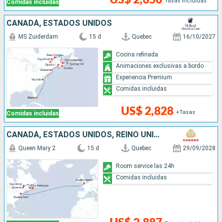
Tasas incluidas
Comidas incluidas
CANADÁ, ESTADOS UNIDOS
MS Zuiderdam
15 d
Quebec
16/10/2027
Cocina refinada
Animaciones exclusivas a bordo
Experiencia Premium
Comidas incluidas
US$ 2,828
+Tasas
Comidas incluidas
CANADÁ, ESTADOS UNIDOS, REINO UNIDO
Queen Mary 2
15 d
Quebec
29/09/2028
Room service las 24h
Comidas incluidas