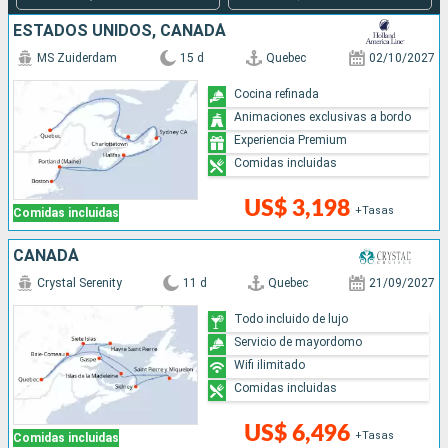
ESTADOS UNIDOS, CANADÁ
MS Zuiderdam
15 d
Quebec
02/10/2027
Cocina refinada
Animaciones exclusivas a bordo
Experiencia Premium
Comidas incluidas
US$ 3,198
+Tasas
Comidas incluidas
CANADÁ
Crystal Serenity
11 d
Quebec
21/09/2027
Todo incluido de lujo
Servicio de mayordomo
Wifi ilimitado
Comidas incluidas
US$ 6,496
+Tasas
Comidas incluidas