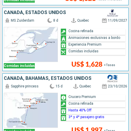
Comidas incluidas
CANADÁ, ESTADOS UNIDOS
MS Zuiderdam
8 d
Quebec
11/09/2027
Cocina refinada
Animaciones exclusivas a bordo
Experiencia Premium
Comidas incluidas
US$ 1,628
+Tasas
Comidas incluidas
CANADÁ, BAHAMAS, ESTADOS UNIDOS
Sapphire princess
15 d
Quebec
23/10/2026
Crucero Premium
Cocina refinada
Hasta 40% Off
3º y 4º pasajero gratis
US$ 1,997
+Tasas