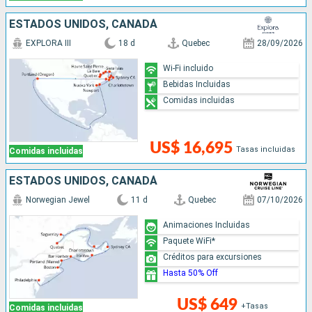
ESTADOS UNIDOS, CANADÁ
EXPLORA III
18 d
Quebec
28/09/2026
Wi-Fi incluido
Bebidas Incluidas
Comidas incluidas
US$ 16,695
Tasas incluidas
Comidas incluidas
ESTADOS UNIDOS, CANADÁ
Norwegian Jewel
11 d
Quebec
07/10/2026
Animaciones Incluidas
Paquete WiFi*
Créditos para excursiones
Hasta 50% Off
US$ 649
+Tasas
Comidas incluidas