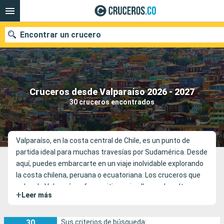
Encontrar un crucero
Cruceros desde Valparaíso 2026 - 2027
Fecha de salida
30 cruceros encontrados
Buscar
Valparaíso, en la costa central de Chile, es un punto de
partida ideal para muchas travesías por Sudamérica. Desde
aquí, puedes embarcarte en un viaje inolvidable explorando
la costa chilena, peruana o ecuatoriana. Los cruceros que
salen de Valparaíso ofrecen itinerarios llenos de cultura,
+
Leer más
naturaleza y paisajes impresionantes. Entre los destinos
más populares están Lima en Perú, Guayaquil en Ecuador y
los increíbles fiordos chilenos.
30
Sus criterios de búsqueda: