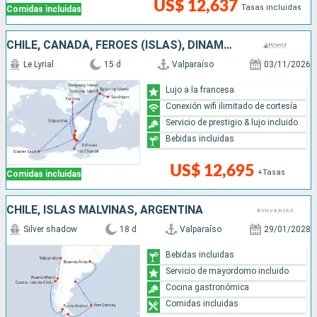
US$ 12,637
Tasas incluidas
Comidas incluidas
CHILE, CANADÁ, FÉROES (ISLAS), DINAMARCA, ANTÁRTICO, ARGENTINA
Le Lyrial
15 d
Valparaíso
03/11/2026
Lujo a la francesa
Conexión wifi ilimitado de cortesía
Servicio de prestigio & lujo incluido
Bebidas incluidas
US$ 12,695
+Tasas
Comidas incluidas
CHILE, ISLAS MALVINAS, ARGENTINA
Silver shadow
18 d
Valparaíso
29/01/2028
Bebidas incluidas
Servicio de mayordomo incluido
Cocina gastronómica
Comidas incluidas