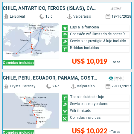
CHILE, ANTÁRTICO, FÉROES (ISLAS), CANADÁ, ARGENTINA, DINAMARCA
Le Boreal
15 d
Valparaíso
19/10/2028
Lujo a la francesa
Conexión wifi ilimitado de cortesía
Servicio de prestigio & lujo incluido
Bebidas incluidas
US$ 10,019
+Tasas
Comidas incluidas
CHILE, PERÚ, ECUADOR, PANAMÁ, COSTA RICA, HONDURAS, BELICE, MÉXICO, ESTADOS UNIDOS
Crystal Serenity
24 d
Valparaíso
29/11/2027
Todo incluido de lujo
Servicio de mayordomo
Wifi ilimitado
Comidas incluidas
US$ 10,022
+Tasas
Comidas incluidas