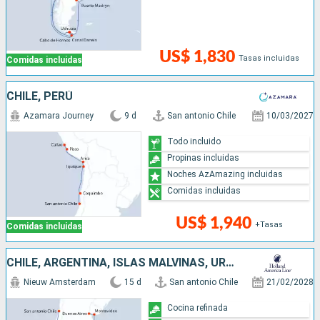
US$ 1,830
Tasas incluidas
Comidas incluidas
CHILE, PERÚ
Azamara Journey
9 d
San antonio Chile
10/03/2027
Todo incluido
Propinas incluidas
Noches AzAmazing incluidas
Comidas incluidas
US$ 1,940
+Tasas
Comidas incluidas
CHILE, ARGENTINA, ISLAS MALVINAS, URUGUAY
Nieuw Amsterdam
15 d
San antonio Chile
21/02/2028
Cocina refinada