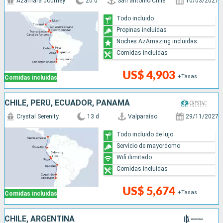
Azamara Journey
20 d
San antonio Chile
10/03/2027
Todo incluido
Propinas incluidas
Noches AzAmazing incluidas
Comidas incluidas
US$ 4,903
+Tasas
Comidas incluidas
CHILE, PERÚ, ECUADOR, PANAMÁ
Crystal Serenity
13 d
Valparaíso
29/11/2027
Todo incluido de lujo
Servicio de mayordomo
Wifi ilimitado
Comidas incluidas
US$ 5,674
+Tasas
Comidas incluidas
CHILE, ARGENTINA