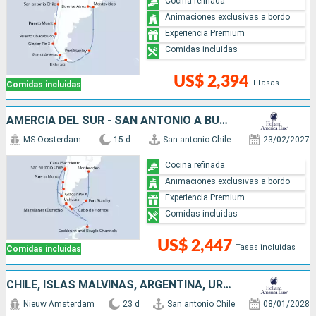
Cocina refinada
Animaciones exclusivas a bordo
Experiencia Premium
Comidas incluidas
US$ 2,394
+Tasas
Comidas incluidas
AMERCIA DEL SUR - SAN ANTONIO A BUENOS AIRES
MS Oosterdam
15 d
San antonio Chile
23/02/2027
Cocina refinada
Animaciones exclusivas a bordo
Experiencia Premium
Comidas incluidas
US$ 2,447
Tasas incluidas
Comidas incluidas
CHILE, ISLAS MALVINAS, ARGENTINA, URUGUAY
Nieuw Amsterdam
23 d
San antonio Chile
08/01/2028