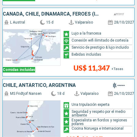
CANADÁ, CHILE, DINAMARCA, FÉROES (ISLAS), ANTÁRTICO, ARGENTINA
L Austral
15 d
Valparaíso
28/10/2027
Lujo a la francesa
Conexión wifi ilimitado de cortesía
Servicio de prestigio & lujo incluido
Bebidas incluidas
US$ 11,347
+Tasas
Comidas incluidas
CHILE, ANTÁRTICO, ARGENTINA
MS Fridtjof Nansen
18 d
Valparaíso
26/10/2027
Una tripulación experta
Seguridad y respeto por el medio
ambiente
Especialista en fiordos y regiones
polares
Cocina Noruega e Internacional