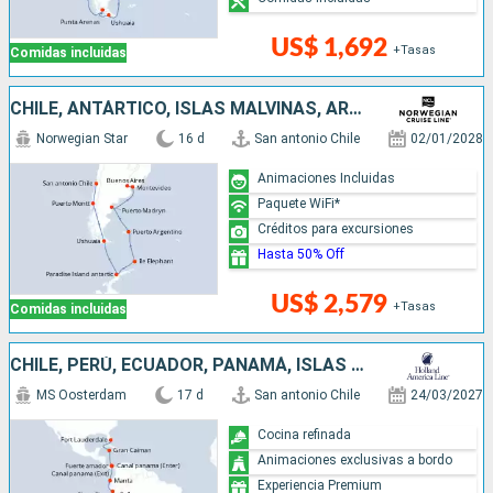
US$ 1,692
+Tasas
Comidas incluidas
CHILE, ANTÁRTICO, ISLAS MALVINAS, ARGENTINA, URUGUAY
Norwegian Star
16 d
San antonio Chile
02/01/2028
Animaciones Incluidas
Paquete WiFi*
Créditos para excursiones
Hasta 50% Off
US$ 2,579
+Tasas
Comidas incluidas
CHILE, PERÚ, ECUADOR, PANAMÁ, ISLAS CAIMÁN, ESTADOS UNIDOS
MS Oosterdam
17 d
San antonio Chile
24/03/2027
Cocina refinada
Animaciones exclusivas a bordo
Experiencia Premium