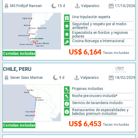
MS Fridtjof Nansen
15 d
Valparaíso
17/10/2026
Una tripulación experta
Seguridad y respeto por el medio
ambiente
Especialista en fiordos y regiones
polares
Cocina Noruega e Internacional
US$ 6,164
Tasas incluidas
Comidas incluidas
CHILE, PERÚ
Seven Seas Mariner
9 d
Valparaíso
18/02/2029
Propinas incluidas
Noche pre-crucero incluida*
Servicio de lavanderia incluido
Restaurantes de especialidades y
bebidas premium incluidos
US$ 6,453
Tasas incluidas
Comidas incluidas