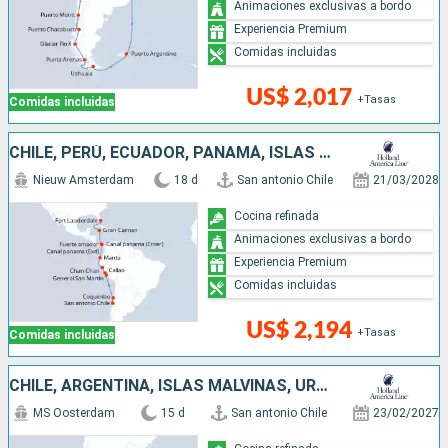
Animaciones exclusivas a bordo
Experiencia Premium
Comidas incluidas
US$ 2,017
+Tasas
Comidas incluidas
CHILE, PERÚ, ECUADOR, PANAMÁ, ISLAS CAIMÁN, ESTADOS UNIDOS
Nieuw Amsterdam
18 d
San antonio Chile
21/03/2028
Cocina refinada
Animaciones exclusivas a bordo
Experiencia Premium
Comidas incluidas
US$ 2,194
+Tasas
Comidas incluidas
CHILE, ARGENTINA, ISLAS MALVINAS, URUGUAY
MS Oosterdam
15 d
San antonio Chile
23/02/2027