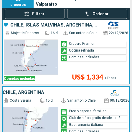
Valparaíso
cruceros
Filtrar
Ordenar
CHILE, ISLAS MALVINAS, ARGENTINA, URUGUAY
Majestic Princess
16 d
San antonio Chile
22/12/2026
Crucero Premium
Cocina refinada
Comidas incluidas
US$ 1,334
+Tasas
Comidas incluidas
CHILE, ARGENTINA
Costa Serena
15 d
San antonio Chile
08/12/2026
Precio especial familias
Club de niños gratis desde los 3
Gastronomía italiana
Comidas incluidas