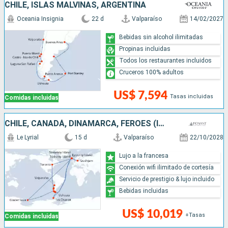
CHILE, ISLAS MALVINAS, ARGENTINA
Oceania Insignia
22 d
Valparaíso
14/02/2027
Bebidas sin alcohol ilimitadas
Propinas incluidas
Todos los restaurantes incluidos
Cruceros 100% adultos
US$ 7,594
Tasas incluidas
Comidas incluidas
CHILE, CANADÁ, DINAMARCA, FÉROES (ISLAS), ANTÁRTICO, ARGENTINA
Le Lyrial
15 d
Valparaíso
22/10/2028
Lujo a la francesa
Conexión wifi ilimitado de cortesía
Servicio de prestigio & lujo incluido
Bebidas incluidas
US$ 10,019
+Tasas
Comidas incluidas