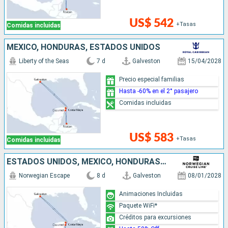
US$ 542
+Tasas
Comidas incluidas
MÉXICO, HONDURAS, ESTADOS UNIDOS
Liberty of the Seas
7 d
Galveston
15/04/2028
Precio especial familias
Hasta -60% en el 2° pasajero
Comidas incluidas
US$ 583
+Tasas
Comidas incluidas
ESTADOS UNIDOS, MÉXICO, HONDURAS, BELICE
Norwegian Escape
8 d
Galveston
08/01/2028
Animaciones Incluidas
Paquete WiFi*
Créditos para excursiones