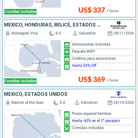
US$ 337
+Tasas
Comidas incluidas
MÉXICO, HONDURAS, BELICE, ESTADOS UNIDOS
Norwegian Viva
8 d
Galveston
28/11/2026
Animaciones Incluidas
Paquete WiFi*
Créditos para excursiones
Hasta 50% Off
US$ 369
+Tasas
Comidas incluidas
MÉXICO, ESTADOS UNIDOS
Mariner of the Seas
5 d
Galveston
26/10/2026
Precio especial familias
Hasta -60% en el 2° pasajero
Comidas incluidas