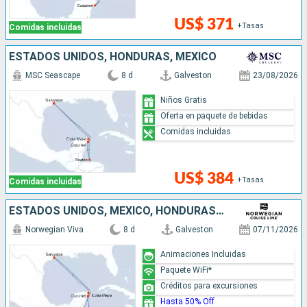
US$ 371
+Tasas
Comidas incluidas
ESTADOS UNIDOS, HONDURAS, MÉXICO
MSC Seascape
8 d
Galveston
23/08/2026
Niños Gratis
Oferta en paquete de bebidas
Comidas incluidas
US$ 384
+Tasas
Comidas incluidas
ESTADOS UNIDOS, MÉXICO, HONDURAS, BELICE
Norwegian Viva
8 d
Galveston
07/11/2026
Animaciones Incluidas
Paquete WiFi*
Créditos para excursiones
Hasta 50% Off