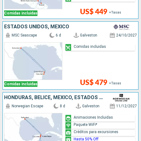
US$ 449
+Tasas
Comidas incluidas
ESTADOS UNIDOS, MÉXICO
MSC Seascape
6 d
Galveston
24/10/2027
Comidas incluidas
US$ 479
+Tasas
Comidas incluidas
HONDURAS, BELICE, MÉXICO, ESTADOS UNIDOS
Norwegian Escape
8 d
Galveston
11/12/2027
Animaciones Incluidas
Paquete WiFi*
Créditos para excursiones
Hasta 50% Off