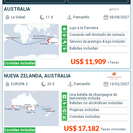
AUSTRALIA
Le Soleal
11 d
Fremantle
08/08/2027
Lujo a la francesa
Conexión wifi ilimitado de cortesía
Servicio de prestigio & lujo incluido
Bebidas incluidas
US$ 11,909
+Tasas
Comidas incluidas
NUEVA ZELANDA, AUSTRALIA
EUROPA 2
20 d
Fremantle
10/02/2027
Una botella de champagne de
bienvenida incluida
Bebidas no alcohólicas incluidas
Propinas incluidas
Comidas incluidas
US$ 17,182
Tasas incluidas
Comidas incluidas