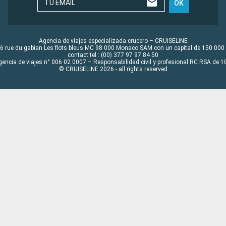
TU EMAIL
OK
Agencia de viajes especializada crucero – CRUISELINE
6 rue du gabian Les flots bleus MC 98 000 Monaco SAM con un capital de 150 000
contact tel : (00) 377 97 97 84 50
gencia de viajes n° 006 02 0007 – Responsabilidad civil y profesional RC RSA de
© CRUISELINE 2026 - all rights reserved