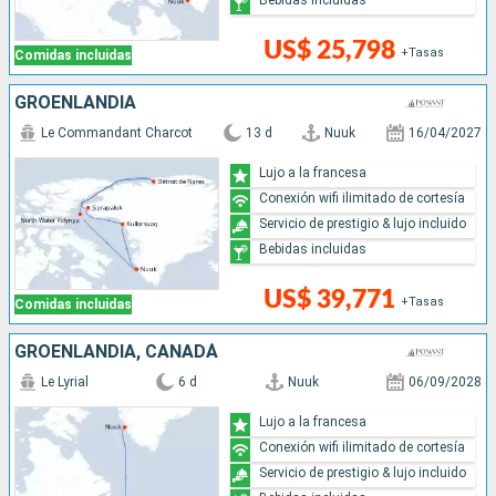
US$ 25,798
+Tasas
Comidas incluidas
GROENLANDIA
Le Commandant Charcot
13 d
Nuuk
16/04/2027
Lujo a la francesa
Conexión wifi ilimitado de cortesía
Servicio de prestigio & lujo incluido
Bebidas incluidas
US$ 39,771
+Tasas
Comidas incluidas
GROENLANDIA, CANADÁ
Le Lyrial
6 d
Nuuk
06/09/2028
Lujo a la francesa
Conexión wifi ilimitado de cortesía
Servicio de prestigio & lujo incluido