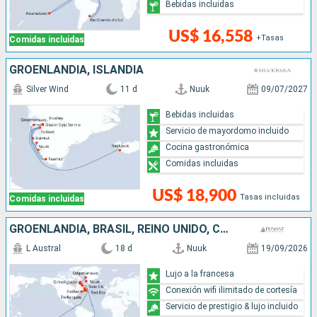
Bebidas incluidas
US$ 16,558
+Tasas
Comidas incluidas
GROENLANDIA, ISLANDIA
Silver Wind
11 d
Nuuk
09/07/2027
Bebidas incluidas
Servicio de mayordomo incluido
Cocina gastronómica
Comidas incluidas
US$ 18,900
Tasas incluidas
Comidas incluidas
GROENLANDIA, BRASIL, REINO UNIDO, CANADÁ
L Austral
18 d
Nuuk
19/09/2026
Lujo a la francesa
Conexión wifi ilimitado de cortesía
Servicio de prestigio & lujo incluido