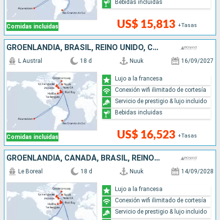
Bebidas incluidas
US$ 15,813
+Tasas
Comidas incluidas
GROENLANDIA, BRASIL, REINO UNIDO, CANADÁ
L Austral
18 d
Nuuk
16/09/2027
Lujo a la francesa
Conexión wifi ilimitado de cortesía
Servicio de prestigio & lujo incluido
Bebidas incluidas
US$ 16,523
+Tasas
Comidas incluidas
GROENLANDIA, CANADÁ, BRASIL, REINO UNIDO
Le Boreal
18 d
Nuuk
14/09/2028
Lujo a la francesa
Conexión wifi ilimitado de cortesía
Servicio de prestigio & lujo incluido