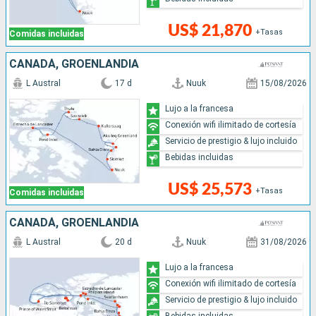
US$ 21,870
+Tasas
Comidas incluidas
CANADÁ, GROENLANDIA
L Austral
17 d
Nuuk
15/08/2026
Lujo a la francesa
Conexión wifi ilimitado de cortesía
Servicio de prestigio & lujo incluido
Bebidas incluidas
US$ 25,573
+Tasas
Comidas incluidas
CANADÁ, GROENLANDIA
L Austral
20 d
Nuuk
31/08/2026
Lujo a la francesa
Conexión wifi ilimitado de cortesía
Servicio de prestigio & lujo incluido
Bebidas incluidas