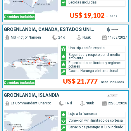
Bebidas incluidas
US$ 19,102
+Tasas
Comidas incluidas
GROENLANDIA, CANADÁ, ESTADOS UNIDOS
MS Fridtjof Nansen
24 d
Nuuk
11/08/2027
Una tripulación experta
Seguridad y respeto por el medio
ambiente
Especialista en fiordos y regiones
polares
Cocina Noruega e Internacional
US$ 21,777
Tasas incluidas
Comidas incluidas
GROENLANDIA, ISLANDIA
Le Commandant Charcot
16 d
Nuuk
22/05/2028
Lujo a la francesa
Conexión wifi ilimitado de cortesía
Servicio de prestigio & lujo incluido