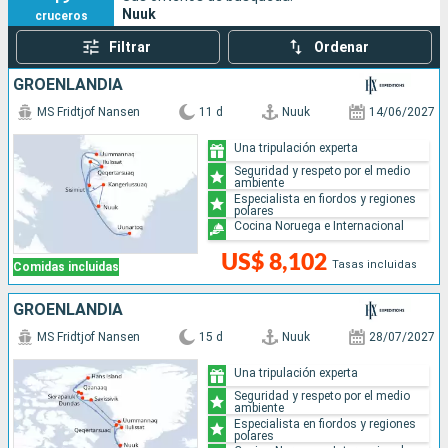
Nuuk
cruceros
senderismo, kayak y pesca.
Filtrar
Ordenar
GROENLANDIA
MS Fridtjof Nansen
11 d
Nuuk
14/06/2027
Una tripulación experta
Seguridad y respeto por el medio
ambiente
Especialista en fiordos y regiones
polares
Cocina Noruega e Internacional
US$ 8,102
Tasas incluidas
Comidas incluidas
GROENLANDIA
MS Fridtjof Nansen
15 d
Nuuk
28/07/2027
Una tripulación experta
Seguridad y respeto por el medio
ambiente
Especialista en fiordos y regiones
polares