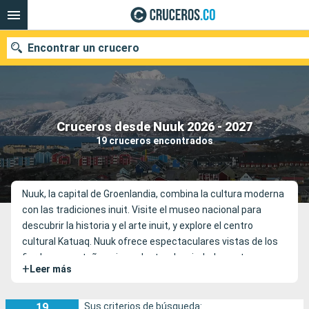
Encontrar un crucero
Cruceros desde Nuuk 2026 - 2027
Fecha de salida
19 cruceros encontrados
Buscar
Nuuk, la capital de Groenlandia, combina la cultura moderna
con las tradiciones inuit. Visite el museo nacional para
descubrir la historia y el arte inuit, y explore el centro
cultural Katuaq. Nuuk ofrece espectaculares vistas de los
fiordos y montañas circundantes. La ciudad cuenta con una
+
Leer más
vibrante escena culinaria, que mezcla la cocina tradicional
groenlandesa con influencias modernas. Nuuk es también
punto de partida de aventuras al aire libre, como
19
Sus criterios de búsqueda: