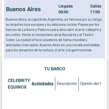
Llegada
Salida
Buenos Aires
00:00
17:00
Buenos Aires, la capital de Argentina, es famosa por su tango,
L
su arquitectura europea y su deliciosa cocina. Pasee por los
a
barrios de La Boca y Palermo para descubrir el arte callejero y
b
los cafés. Visite el cementerio de la Recoleta y el Teatro
s
Colón. La ciudad ofrece asadores de fama mundial y
e
animados mercados. Buenos Aires es una escala inolvidable
para los amantes de la cultura, el arte y la gastronomía.
TU BARCO
CELEBRITY
Actividades
Descripción
Opinión del Clien
EQUINOX