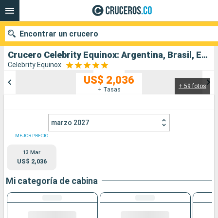
Encontrar un crucero
Crucero Celebrity Equinox: Argentina, Brasil, España salida desde Buenos Aires
Celebrity Equinox
US$ 2,036
+ 59 fotos
Nuestros destinos
+ Tasas
Fecha de salida
marzo 2027
Puertos
Compañías
MEJOR PRECIO
13 Mar
Buscar
US$ 2,036
Mi categoría de cabina