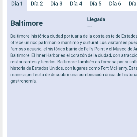
Día 1
Día 2
Día 3
Día 4
Día 5
Día 6
Día
Llegada
Baltimore
---
Baltimore, histórica ciudad portuaria de la costa este de Estado
ofrece un rico patrimonio marítimo y cultural. Los visitantes pue
famoso acuario, el histórico barrio de Fell's Point y el Museo de A
Baltimore. El Inner Harbor es el corazón de la ciudad, con atracci
restaurantes y tiendas. Baltimore también es famosa por su infl
historia de Estados Unidos, con lugares como Fort McHenry. Esta
manera perfecta de descubrir una combinación única de historia,
gastronomía.