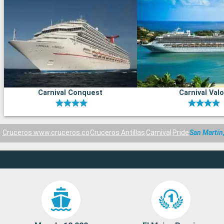
Carnival Conquest
Carnival Valo
Cruceros www.cruceros.co
Cruceros Antillas
Carnival
Pride
San Martín