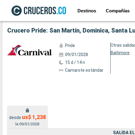
Destinos
Compañías
Ver las 50 fotos siguientes
Crucero Pride: San Martín, Dominica, Santa L
Otras salida
Pride
Baltimore
09/01/2028
15 d / 14 n
Camarote estándar
us$ 1,238
desde
le 09/01/2028
SALIDA EL