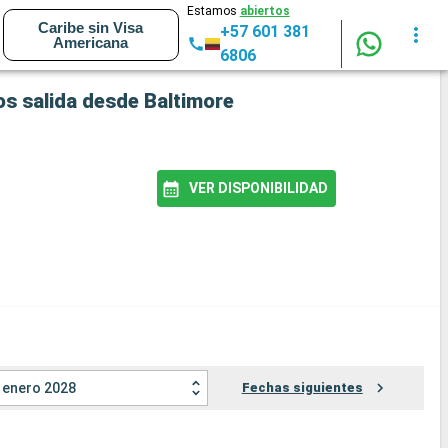
Estamos
abiertos
Caribe sin Visa
+57 601 381
Americana
6806
os salida desde Baltimore
VER DISPONIBILIDAD
enero 2028
Fechas siguientes