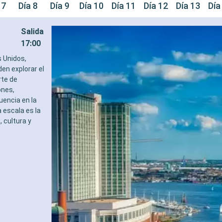
 7
Día 8
Día 9
Día 10
Día 11
Día 12
Día 13
Día
Salida
17:00
s Unidos,
den explorar el
rte de
ones,
uencia en la
 escala es la
 cultura y