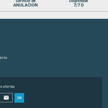
Servicio de
Disponible
ANULACION
7/7 D
venta
as ofertas
OK