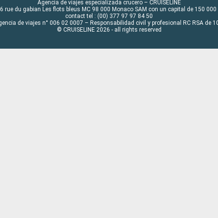
Agencia de viajes especializada crucero – CRUISELINE
6 rue du gabian Les flots bleus MC 98 000 Monaco SAM con un capital de 150 000
contact tel : (00) 377 97 97 84 50
gencia de viajes n° 006 02 0007 – Responsabilidad civil y profesional RC RSA de
© CRUISELINE 2026 - all rights reserved