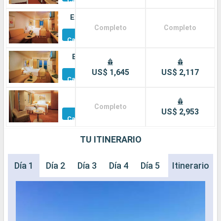
Camarotes
Exterior
Completo
Completo
Otros
Camarotes
Balcón
Otros
US$ 1,645
US$ 2,117
Camarotes
Suite
Completo
Otros
US$ 2,953
Camarotes
TU ITINERARIO
Día 1
Día 2
Día 3
Día 4
Día 5
Día 6
Itinerario
Día 