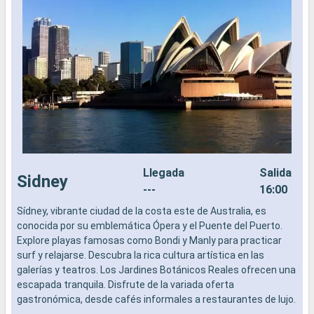
Llegada
Salida
Sidney
---
16:00
Sídney, vibrante ciudad de la costa este de Australia, es
L
conocida por su emblemática Ópera y el Puente del Puerto.
a
Explore playas famosas como Bondi y Manly para practicar
b
surf y relajarse. Descubra la rica cultura artística en las
s
galerías y teatros. Los Jardines Botánicos Reales ofrecen una
e
escapada tranquila. Disfrute de la variada oferta
gastronómica, desde cafés informales a restaurantes de lujo.