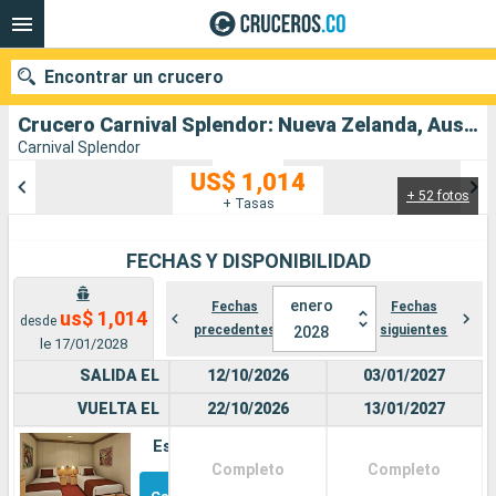
Encontrar un crucero
Crucero Carnival Splendor: Nueva Zelanda, Australia salida desde Sidney
Carnival Splendor
US$ 1,014
+ 52 fotos
Nuestros destinos
+ Tasas
Fecha de salida
FECHAS Y DISPONIBILIDAD
Puertos
Compañías
enero
Fechas
Fechas
us$ 1,014
desde
precedentes
siguientes
2028
le 17/01/2028
Buscar
SALIDA EL
12/10/2026
03/01/2027
VUELTA EL
22/10/2026
13/01/2027
Estándar
Completo
Completo
Otros