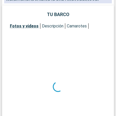
Galveston combina historia, ocio y naturaleza para una escala
entretenida y cultural.
TU BARCO
Fotos y videos
Descripción
Camarotes