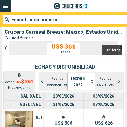
Encontrar un crucero
Crucero Carnival Breeze: México, Estados Unidos salida desde Galveston
Carnival Breeze
US$ 361
+ 82 fotos
Nuestros destinos
+ Tasas
Fecha de salida
FECHAS Y DISPONIBILIDAD
Puertos
Compañías
febrero
Fechas
Fechas
us$ 361
desde
precedentes
siguientes
2027
le 22/02/2027
Buscar
SALIDA EL
20/08/2026
03/09/2026
VUELTA EL
24/08/2026
07/09/2026
Estándar
US$ 586
US$ 626