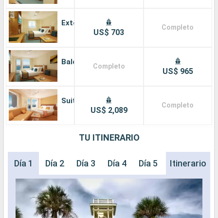
Exterior
Completo
US$ 703
Balcón
Completo
US$ 965
Suite
Completo
US$ 2,089
TU ITINERARIO
Día 1
Día 2
Día 3
Día 4
Día 5
Itinerario