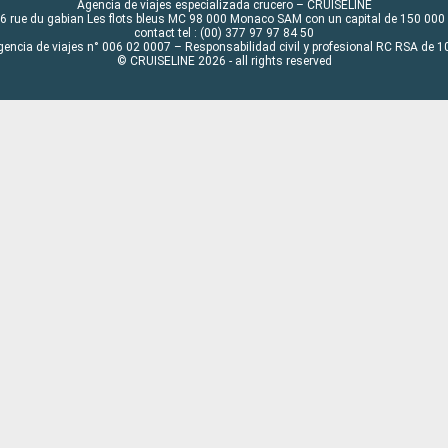
Agencia de viajes especializada crucero – CRUISELINE
6 rue du gabian Les flots bleus MC 98 000 Monaco SAM con un capital de 150 000
contact tel : (00) 377 97 97 84 50
gencia de viajes n° 006 02 0007 – Responsabilidad civil y profesional RC RSA de
© CRUISELINE 2026 - all rights reserved