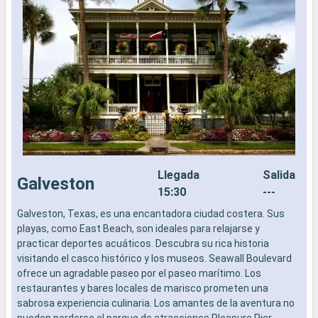
Llegada
Salida
Galveston
15:30
---
Galveston, Texas, es una encantadora ciudad costera. Sus
L
playas, como East Beach, son ideales para relajarse y
a
practicar deportes acuáticos. Descubra su rica historia
b
visitando el casco histórico y los museos. Seawall Boulevard
s
ofrece un agradable paseo por el paseo marítimo. Los
e
restaurantes y bares locales de marisco prometen una
sabrosa experiencia culinaria. Los amantes de la aventura no
pueden perderse el parque de atracciones Pleasure Pier.