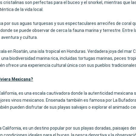
as cristalinas son perfectas para el buceo y el snorkel, mientras que 
ntica de la vida local.
sa por sus aguas turquesas y sus espectaculares arrecifes de coral qu
nde se puede observar de cerca la fauna marina y terrestre. Entre la
 aventura y cultura.
cala en Roatán, una isla tropical en Honduras. Verdadera joya del mar 
on una biodiversidad marina rica, incluidas tortugas marinas, peces tro
én ofrece una experiencia cultural única con sus pueblos tradicionale
Riviera Mexicana?
California, es una escala cautivadora donde la autenticidad mexicana
mejores vinos mexicanos. Ensenada también es famosa por La Bufadora
bién pueden disfrutar de sus playas salvajes o explorar el animado ce
a California, es un destino popular por sus playas doradas, paisajes 
 condiciones ideales para el buceo, la pesca deportiva y la observaci