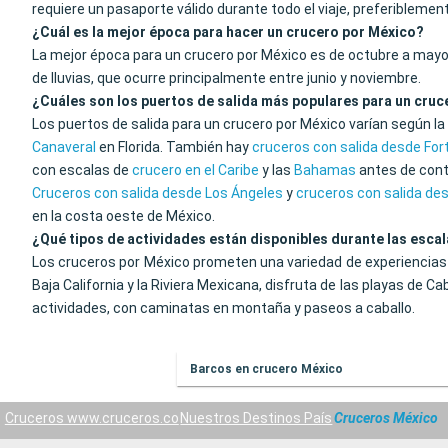
requiere un pasaporte válido durante todo el viaje, preferibleme
¿Cuál es la mejor época para hacer un crucero por México?
La mejor época para un crucero por México es de octubre a mayo, c
de lluvias, que ocurre principalmente entre junio y noviembre.
¿Cuáles son los puertos de salida más populares para un cruc
Los puertos de salida para un crucero por México varían según la
Canaveral
en Florida. También hay
cruceros con salida desde For
con escalas de
crucero en el Caribe
y las
Bahamas
antes de cont
Cruceros con salida desde Los Ángeles
y
cruceros con salida de
en la costa oeste de México.
¿Qué tipos de actividades están disponibles durante las esca
Los cruceros por México prometen una variedad de experiencias m
Baja California y la Riviera Mexicana, disfruta de las playas de 
actividades, con caminatas en montaña y paseos a caballo.
Barcos en crucero México
Cruceros www.cruceros.co
Nuestros Destinos País
Cruceros México