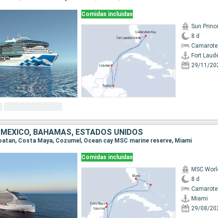
Comidas incluidas
Sun Princ
8 d
Camarote
Fort Laud
29/11/20
MÉXICO, BAHAMAS, ESTADOS UNIDOS
 Roatan, Costa Maya, Cozumel, Ocean cay MSC marine reserve, Miami
Comidas incluidas
MSC Worl
8 d
Camarote
Miami
29/08/20