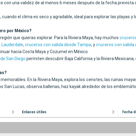
nte con una validez de al menos 6 meses después de la fecha prevista 
uando el clima es seco y agradable, ideal para explorar las playas y lo
ero por México?
 región que quieras explorar. Para la Riviera Maya, hay muchos
crucero
t Lauderdale
,
cruceros con salida desde Tampa
, y
cruceros con salida
inuar hacia Costa Maya y Cozumel en México.
sde San Diego
permiten descubrir Baja California y la Riviera Mexicana,
las?
emorables. En la Riviera Maya, explora los cenotes, las ruinas mayas 
Cabo San Lucas, observa ballenas, haz kayak alrededor de los emblemáti
Enlaces útiles
fecha d