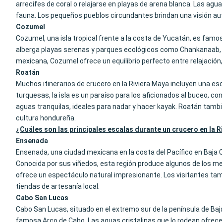
arrecifes de coral o relajarse en playas de arena blanca. Las agu
fauna. Los pequeños pueblos circundantes brindan una visión auté
Cozumel
Cozumel, una isla tropical frente a la costa de Yucatán, es famo
alberga playas serenas y parques ecológicos como Chankanaab, do
mexicana, Cozumel ofrece un equilibrio perfecto entre relajación,
Roatán
Muchos itinerarios de crucero en la Riviera Maya incluyen una es
turquesas, la isla es un paraíso para los aficionados al buceo, c
aguas tranquilas, ideales para nadar y hacer kayak. Roatán tambi
cultura hondureña.
¿Cuáles son las principales escalas durante un crucero en la 
Ensenada
Ensenada, una ciudad mexicana en la costa del Pacífico en Baja 
Conocida por sus viñedos, esta región produce algunos de los 
ofrece un espectáculo natural impresionante. Los visitantes tam
tiendas de artesanía local.
Cabo San Lucas
Cabo San Lucas, situado en el extremo sur de la península de Baj
famosa Arco de Cabo. Las aguas cristalinas que lo rodean ofrecen