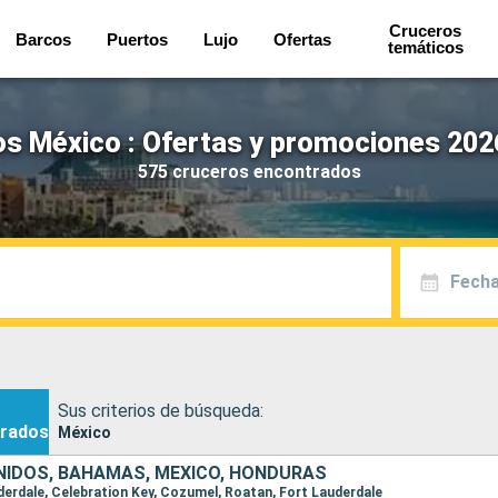
Cruceros
Barcos
Puertos
Lujo
Ofertas
temáticos
s México : Ofertas y promociones 202
575 cruceros encontrados
Fecha
Sus criterios de búsqueda:
rados
México
IDOS, BAHAMAS, MÉXICO, HONDURAS
uderdale, Celebration Key, Cozumel, Roatan, Fort Lauderdale