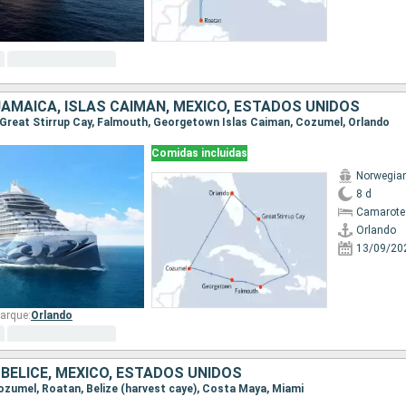
AMAICA, ISLAS CAIMÁN, MÉXICO, ESTADOS UNIDOS
o, Great Stirrup Cay, Falmouth, Georgetown Islas Caiman, Cozumel, Orlando
Comidas incluidas
Norwegia
8 d
Camarote
Orlando
13/09/20
arque:
Orlando
BELICE, MÉXICO, ESTADOS UNIDOS
 Cozumel, Roatan, Belize (harvest caye), Costa Maya, Miami