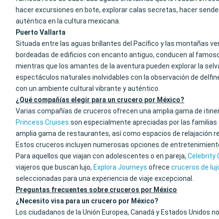
hacer excursiones en bote, explorar calas secretas, hacer sende
auténtica en la cultura mexicana.
Puerto Vallarta
Situada entre las aguas brillantes del Pacífico y las montañas v
bordeadas de edificios con encanto antiguo, conducen al famoso Ma
mientras que los amantes de la aventura pueden explorar la selva
espectáculos naturales inolvidables con la observación de delfin
con un ambiente cultural vibrante y auténtico.
¿Qué compañías elegir para un crucero por México?
Varias compañías de cruceros ofrecen una amplia gama de itiner
Princess Cruises
son especialmente apreciadas por las familias 
amplia gama de restaurantes, así como espacios de relajación r
Estos cruceros incluyen numerosas opciones de entretenimiento
Para aquellos que viajan con adolescentes o en pareja,
Celebrity
viajeros que buscan lujo,
Explora Journeys
ofrece
cruceros de luj
seleccionadas para una experiencia de viaje excepcional.
Preguntas frecuentes sobre cruceros por México
¿Necesito visa para un crucero por México?
Los ciudadanos de la Unión Europea, Canadá y Estados Unidos no n