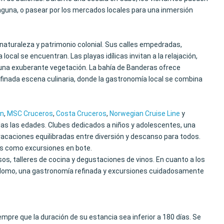
Laguna, o pasear por los mercados locales para una inmersión
 naturaleza y patrimonio colonial. Sus calles empedradas,
cal se encuentran. Las playas idílicas invitan a la relajación,
e una exuberante vegetación. La bahía de Banderas ofrece
efinada escena culinaria, donde la gastronomía local se combina
an
,
MSC Cruceros
,
Costa Cruceros
,
Norwegian Cruise Line
y
das las edades. Clubes dedicados a niños y adolescentes, una
acaciones equilibradas entre diversión y descanso para todos.
es como excursiones en bote.
s, talleres de cocina y degustaciones de vinos. En cuanto a los
ordomo, una gastronomía refinada y excursiones cuidadosamente
mpre que la duración de su estancia sea inferior a 180 días. Se