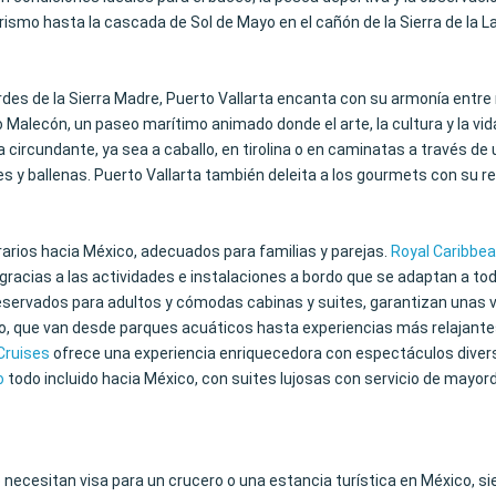
rismo hasta la cascada de Sol de Mayo en el cañón de la Sierra de la 
erdes de la Sierra Madre, Puerto Vallarta encanta con su armonía entre
lecón, un paseo marítimo animado donde el arte, la cultura y la vida lo
 circundante, ya sea a caballo, en tirolina o en caminatas a través d
es y ballenas. Puerto Vallarta también deleita a los gourmets con su r
arios hacia México, adecuados para familias y parejas.
Royal Caribbe
gracias a las actividades e instalaciones a bordo que se adaptan a to
eservados para adultos y cómodas cabinas y suites, garantizan unas v
, que van desde parques acuáticos hasta experiencias más relajant
 Cruises
ofrece una experiencia enriquecedora con espectáculos diverso
o
todo incluido hacia México, con suites lujosas con servicio de may
ecesitan visa para un crucero o una estancia turística en México, sie