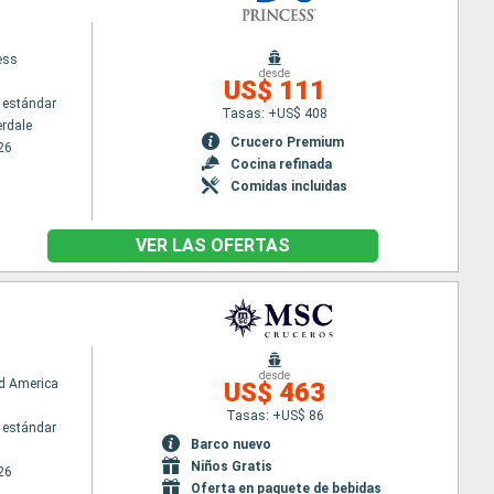
ess
desde
US$ 111
 estándar
Tasas: +US$ 408
erdale
Crucero Premium
26
Cocina refinada
Comidas incluidas
VER LAS OFERTAS
desde
d America
US$ 463
Tasas: +US$ 86
 estándar
Barco nuevo
Niños Gratis
26
Oferta en paquete de bebidas