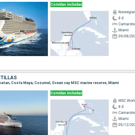
Comidas incluidas
Norwegia
8 d
Camarote
Miami
09/08/20
NTILLAS
 Roatan, Costa Maya, Cozumel, Ocean cay MSC marine reserve, Miami
Comidas incluidas
MSC Worl
8 d
Camarote
Miami
05/12/20