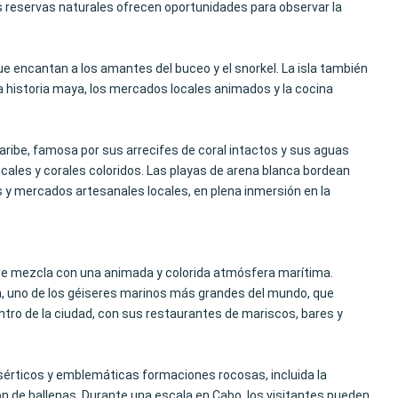
las reservas naturales ofrecen oportunidades para observar la
e encantan a los amantes del buceo y el snorkel. La isla también
 historia maya, los mercados locales animados y la cocina
Caribe, famosa por sus arrecifes de coral intactos y sus aguas
picales y corales coloridos. Las playas de arena blanca bordean
s y mercados artesanales locales, en plena inmersión en la
 se mezcla con una animada y colorida atmósfera marítima.
, uno de los géiseres marinos más grandes del mundo, que
ntro de la ciudad, con sus restaurantes de mariscos, bares y
desérticos y emblemáticas formaciones rocosas, incluida la
ón de ballenas. Durante una escala en Cabo, los visitantes pueden