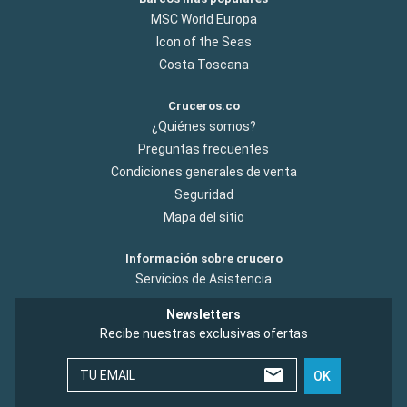
Stykkisholmur
07:30
17:00
MSC World Europa
Icon of the Seas
Stykkishólmur, situada en la península islandesa de
Costa Toscana
Snæfellsnes, es una escala popular entre los pasajeros de
cruceros. Los visitantes pueden explorar el Museo Noruego,
una casa de madera del siglo XIX que ofrece una visión de la
Cruceros.co
historia local. También destaca la iglesia de
¿Quiénes somos?
Stykkishólmskirkja, de arquitectura moderna. Para vivir una
Preguntas frecuentes
experiencia única, los paseos en barco por la bahía de
Condiciones generales de venta
Breiðafjörður permiten observar numerosas islas y una rica
Seguridad
avifauna.
Mapa del sitio
Llegada
Salida
Reykjavik
06:00
00:00
Información sobre crucero
Reikiavik, la capital de Islandia, es una ciudad vibrante rodeada
Servicios de Asistencia
de impresionantes paisajes naturales. Visite la emblemática
Newsletters
iglesia Hallgrímskirkja y el Museo Nacional de Islandia para
Recibe nuestras exclusivas ofertas
conocer mejor la historia y la cultura islandesas. Pasee por el
colorido centro de la ciudad, repleto de tiendas, galerías y
cafés. Aguas termales naturales, como la Laguna Azul,
TU EMAIL
OK
ofrecen una relajación única en un entorno espectacular.