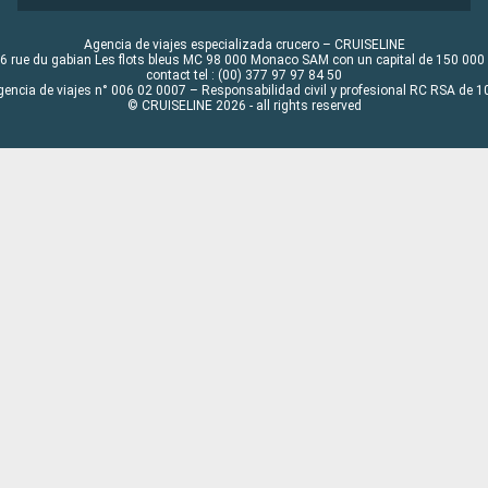
Reikiavik es también la base ideal para explorar las maravillas
naturales de Islandia, como el Círculo Dorado y la Aurora
Agencia de viajes especializada crucero – CRUISELINE
Boreal.
6 rue du gabian Les flots bleus MC 98 000 Monaco SAM con un capital de 150 000
contact tel : (00) 377 97 97 84 50
gencia de viajes n° 006 02 0007 – Responsabilidad civil y profesional RC RSA de
© CRUISELINE 2026 - all rights reserved