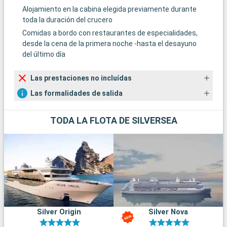
Alojamiento en la cabina elegida previamente durante
Groenlandia, está situada cerca del Parque Nacional del
toda la duración del crucero
Noreste de Groenlandia. Este pequeño pueblo ofrece una
experiencia única de la vida ártica, con oportunidades para
Comidas a bordo con restaurantes de especialidades,
practicar senderismo, kayak y avistar fauna ártica en un
desde la cena de la primera noche -hasta el desayuno
espectacular entorno polar, como osos polares, bueyes
del último día
almizcleros y leones marinos.
Llegada
Salida
Las prestaciones no incluídas
Scoresby Sund
00:00
00:00
Las formalidades de salida
Scoresby Sund, en Groenlandia, es el sistema de fiordos más
largo del mundo. Es una zona de belleza incomparable, donde
TODA LA FLOTA DE SILVERSEA
gigantescos icebergs conviven con una abundante vida
salvaje, como focas, ballenas y multitud de aves. Las
expediciones en barco son una excelente forma de explorar
este paisaje lunar, que ofrece recuerdos inolvidables.
Llegada
Salida
Siglufjordur - Islande
07:00
18:30
Siglufjörður, pueblo pesquero de Islandia, es una joya del norte.
Silver Origin
Silver Nova
Descubra su fascinante historia en el Museo del Arenque, que
rememora la edad de oro de la pesca. Los fiordos de los