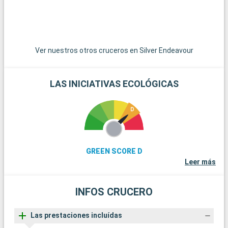
El norte de Svalbard es una región del archipiélago que ofrece
impresionantes paisajes naturales y árticos. Es el lugar ideal
para observar osos polares en su hábitat natural. Las
excursiones en barco por la costa helada revelan fiordos
espectaculares, imponentes glaciares y una variada fauna
Ver nuestros otros cruceros en Silver Endeavour
ártica. Ny-Ålesund, una de las comunidades más
septentrionales del mundo, ofrece una visión de la
investigación científica ártica. Los aventureros pueden
LAS INICIATIVAS ECOLÓGICAS
embarcarse en excursiones por los glaciares y navegar en
kayak entre los icebergs.
Llegada
Salida
Navegación
00:00
00:00
Los días de navegación son una oportunidad ideal para
GREEN SCORE D
aprovechar las instalaciones disponibles. Dependiendo del
Leer más
barco, tendrá acceso a piscinas, bañeras de hidromasaje,
spas, gimnasios y teatros, que garantizan la relajación y el
entretenimiento para todos.
INFOS CRUCERO
Llegada
Salida
Ittoqqortoormiit
07:00
13:00
Las prestaciones incluídas
Ittoqqortoormiit, una de las comunidades más aisladas de