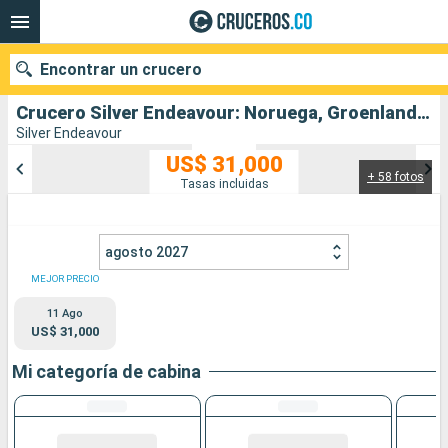
Encontrar un crucero
Crucero Silver Endeavour: Noruega, Groenlandia, Islandia salida desde Longyearbyen
Silver Endeavour
US$ 31,000
+ 58 fotos
Nuestros destinos
Tasas incluidas
Fecha de salida
agosto 2027
Puertos
Compañías
MEJOR PRECIO
11 Ago
Buscar
US$ 31,000
Mi categoría de cabina