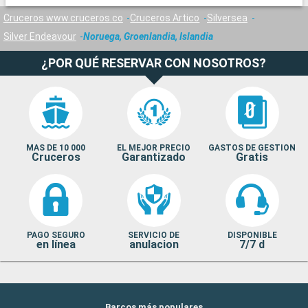
alrededores ofrecen paisajes impresionantes, perfectos para
Cruceros www.cruceros.co
Cruceros Artico
Silversea
practicar senderismo y observar aves. En invierno, la región se
Silver Endeavour
Noruega, Groenlandia, Islandia
convierte en un paraíso del esquí nórdico. Las auroras
boreales son a menudo visibles, añadiendo un toque mágico.
¿POR QUÉ RESERVAR CON NOSOTROS?
Llegada
Salida
Isafjordhur
07:30
18:30
Isafjordur, situada en los fiordos del oeste de Islandia, es una
encantadora ciudad rodeada de majestuosas montañas y
espectaculares paisajes marinos. Admire sus coloridas casas
MAS DE 10 000
EL MEJOR PRECIO
GASTOS DE GESTION
y visite sus museos que relatan la historia marítima y la
Cruceros
Garantizado
Gratis
cultura de la región. Los amantes de las actividades al aire
libre pueden practicar senderismo, kayak y esquí en los
alrededores. No hay que perderse la cocina local, rica en
pescado fresco y marisco. Isafjordur es un punto de partida
ideal para explorar los fiordos de los alrededores, y ofrece una
PAGO SEGURO
SERVICIO DE
DISPONIBLE
auténtica experiencia de la vida islandesa.
en línea
anulacion
7/7 d
Llegada
Salida
Dynjandi
06:30
17:00
Llegada
Salida
Barcos más populares