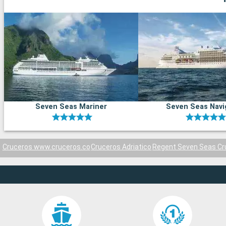
Seven Seas Mariner
Seven Seas Navi
Cruceros www.cruceros.co
Cruceros Adriatico
Regent Seven Seas Cr