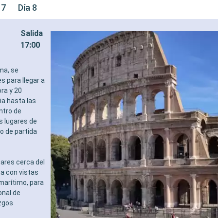
 7
Día 8
Salida
17:00
ma, se
s para llegar a
ra y 20
ia hasta las
ntro de
os lugares de
o de partida
gares cerca del
ta con vistas
marítimo, para
onal de
azgos