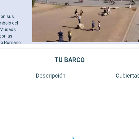
con sus
ímbolo del
s Museos
por las
oro Romano.
 atractivos. La
eo
TU BARCO
e Villa
en una visión
Descripción
Cubierta