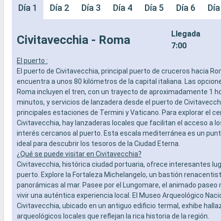
Día 1
Día 2
Día 3
Día 4
Día 5
Día 6
Día
Llegada
Civitavecchia - Roma
7:00
El puerto :
El puerto de Civitavecchia, principal puerto de cruceros hacia Ro
encuentra a unos 80 kilómetros de la capital italiana. Las opcione
Roma incluyen el tren, con un trayecto de aproximadamente 1 ho
minutos, y servicios de lanzadera desde el puerto de Civitavecch
principales estaciones de Termini y Vaticano. Para explorar el ce
Civitavecchia, hay lanzaderas locales que facilitan el acceso a l
interés cercanos al puerto. Esta escala mediterránea es un punt
ideal para descubrir los tesoros de la Ciudad Eterna.
¿Qué se puede visitar en Civitavecchia?
Civitavecchia, histórica ciudad portuaria, ofrece interesantes lu
puerto. Explore la Fortaleza Michelangelo, un bastión renacentis
panorámicas al mar. Pasee por el Lungomare, el animado paseo 
vivir una auténtica experiencia local. El Museo Arqueológico Naci
Civitavecchia, ubicado en un antiguo edificio termal, exhibe hall
arqueológicos locales que reflejan la rica historia de la región.