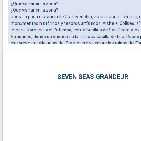
¿Qué visitar en la zona?
¿Qué visitar en la zona?
Roma, a poca distancia de Civitavecchia, es una visita obligada, 
monumentos históricos y tesoros artísticos. Visite el Coliseo, s
Imperio Romano, y el Vaticano, con la Basílica de San Pedro y lo
Vaticanos, donde se encuentra la famosa Capilla Sixtina. Pasee 
pintorescas callejuelas del Trastevere y explore las ruinas del F
Además de Roma, la zona de Civitavecchia ofrece otros destinos
ciudad de Tarquinia, famosa por sus tumbas etruscas y su mus
arqueológico, es una fascinante escapada cultural. Los jardines d
Farnese en Caprarola, una obra maestra del Renacimiento, ofrec
SEVEN SEAS GRANDEUR
del diseño de los jardines italianos.