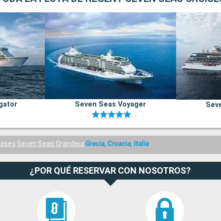
gator
Seven Seas Voyager
Seve
uises
Seven Seas Grandeur
Grecia, Croacia, Italia
¿POR QUÉ RESERVAR CON NOSOTROS?