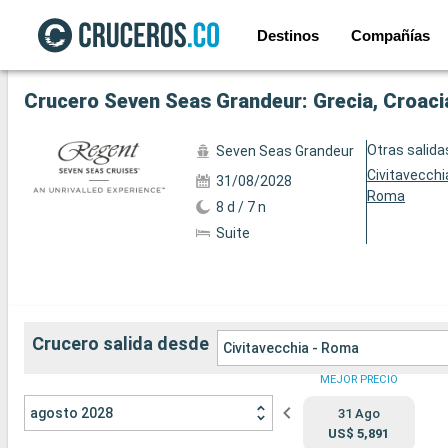
Destinos
Compañías
Ver las 24 fotos siguientes
Crucero Seven Seas Grandeur: Grecia, Croacia,
Otras salida
Seven Seas Grandeur
Civitavecchi
31/08/2028
Roma
8 d / 7 n
Suite
Crucero salida desde
Civitavecchia - Roma
MEJOR PRECIO
agosto 2028
31 Ago
US$ 5,891