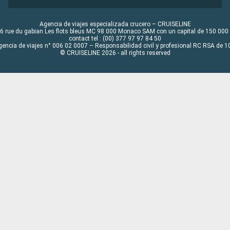
Agencia de viajes especializada crucero – CRUISELINE
6 rue du gabian Les flots bleus MC 98 000 Monaco SAM con un capital de 150 000
contact tel : (00) 377 97 97 84 50
gencia de viajes n° 006 02 0007 – Responsabilidad civil y profesional RC RSA de
© CRUISELINE 2026 - all rights reserved