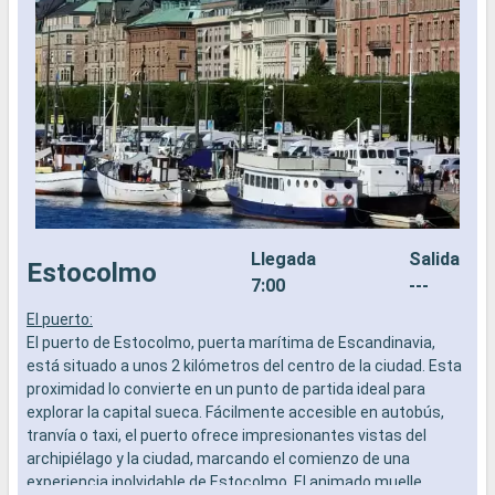
Llegada
Salida
Estocolmo
7:00
---
El puerto:
E
El puerto de Estocolmo, puerta marítima de Escandinavia,
E
está situado a unos 2 kilómetros del centro de la ciudad. Esta
e
proximidad lo convierte en un punto de partida ideal para
p
explorar la capital sueca. Fácilmente accesible en autobús,
e
tranvía o taxi, el puerto ofrece impresionantes vistas del
t
archipiélago y la ciudad, marcando el comienzo de una
a
experiencia inolvidable de Estocolmo. El animado muelle,
e