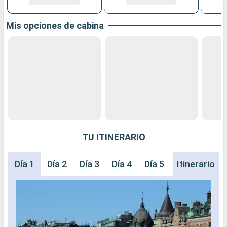
Mis opciones de cabina
TU ITINERARIO
Día 1
Día 2
Día 3
Día 4
Día 5
Día 6
Itinerario
Día 