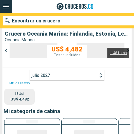
Encontrar un crucero
Crucero Oceania Marina: Finlandia, Estonia, Letonia, Polonia, Suecia, Alemania, Dinamarca salida desde Estocolmo
Oceania Marina
US$ 4,482
+ 48 fotos
Nuestros destinos
Tasas incluidas
Fecha de salida
julio 2027
Puertos
Compañías
MEJOR PRECIO
15 Jul
Buscar
US$ 4,482
Mi categoría de cabina