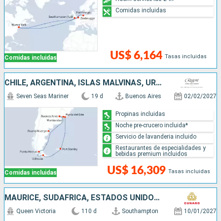
Comidas incluidas
US$ 6,164
Tasas incluidas
Comidas incluidas
CHILE, ARGENTINA, ISLAS MALVINAS, URUGUAY
Seven Seas Mariner
19 d
Buenos Aires
02/02/2027
Propinas incluidas
Noche pre-crucero incluida*
Servicio de lavanderia incluido
Restaurantes de especialidades y
bebidas premium incluidos
US$ 16,309
Tasas incluidas
Comidas incluidas
MAURICE, SUDAFRICA, ESTADOS UNIDOS, ARUBA, PORTUGAL, PANAMÁ, REINO UNIDO, SALVADOR, MÉXICO, FRANCIA, FIDJI (ISLAS), NUEVA CALEDONIA, AUSTRALIA, INDONESIA, FILIPINAS, CHINA, VIETNAM, SINGAPUR, NAMIBIA,
Queen Victoria
110 d
Southampton
10/01/2027