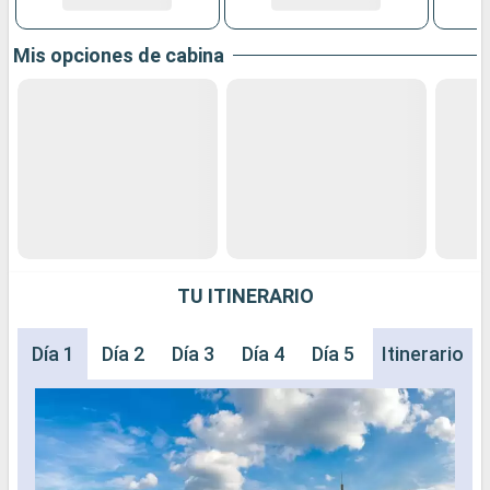
Mis opciones de cabina
TU ITINERARIO
Día 1
Día 2
Día 3
Día 4
Día 5
Día 6
Itinerario
Día 