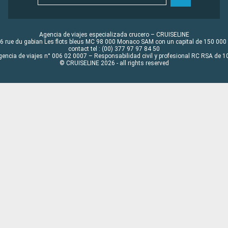
Agencia de viajes especializada crucero – CRUISELINE
6 rue du gabian Les flots bleus MC 98 000 Monaco SAM con un capital de 150 000
contact tel : (00) 377 97 97 84 50
gencia de viajes n° 006 02 0007 – Responsabilidad civil y profesional RC RSA de
© CRUISELINE 2026 - all rights reserved