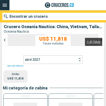
Encontrar un crucero
Crucero Oceania Nautica: China, Vietnam, Tailandia, Singapur, Malasia, Sri Lanka, India, Emiratos Árabes Unidos salida desde Hong Kong
Oceania Nautica
US$ 11,818
+ 41 fotos
Nuestros destinos
Tasas incluidas
Fecha de salida
abril 2027
Puertos
Compañías
MEJOR PRECIO
24 Abr
Buscar
US$ 11,818
Mi categoría de cabina