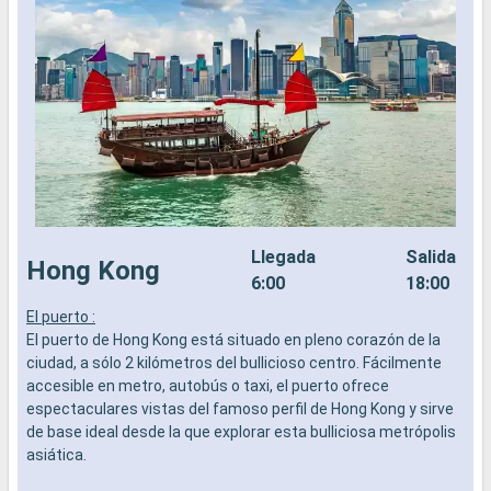
Llegada
Salida
Hong Kong
6:00
18:00
El puerto :
L
El puerto de Hong Kong está situado en pleno corazón de la
a
ciudad, a sólo 2 kilómetros del bullicioso centro. Fácilmente
b
accesible en metro, autobús o taxi, el puerto ofrece
s
espectaculares vistas del famoso perfil de Hong Kong y sirve
e
de base ideal desde la que explorar esta bulliciosa metrópolis
asiática.