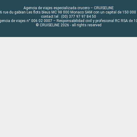
Agencia de viajes especializada crucero – CRUISELINE
6 rue du gabian Les flots bleus MC 98 000 Monaco SAM con un capital de 150 000
contact tel : (00) 377 97 97 84 50
gencia de viajes n° 006 02 0007 – Responsabilidad civil y profesional RC RSA de
© CRUISELINE 2026 - all rights reserved