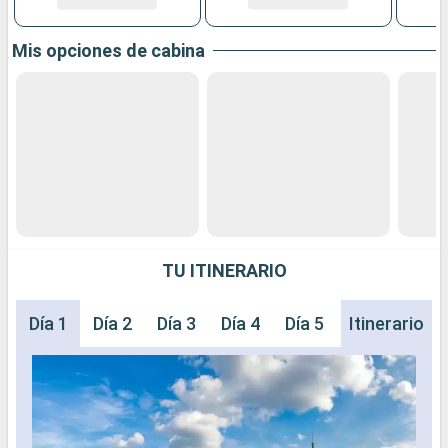
Mis opciones de cabina
TU ITINERARIO
Día 1
Día 2
Día 3
Día 4
Día 5
Día 6
Itinerario
Día 