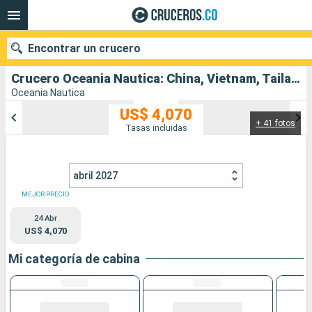
Encontrar un crucero
Crucero Oceania Nautica: China, Vietnam, Tailandia, Singapur salida desde Hong Kong
Oceania Nautica
US$ 4,070
+ 41 fotos
Nuestros destinos
Tasas incluidas
Fecha de salida
abril 2027
Puertos
Compañías
MEJOR PRECIO
24 Abr
Buscar
US$ 4,070
Mi categoría de cabina