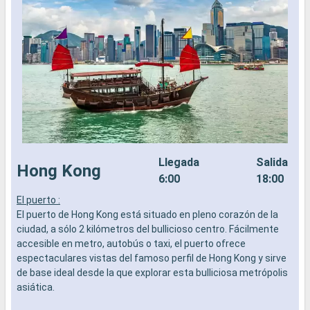
Llegada
Salida
Hong Kong
6:00
18:00
El puerto :
L
El puerto de Hong Kong está situado en pleno corazón de la
a
ciudad, a sólo 2 kilómetros del bullicioso centro. Fácilmente
b
accesible en metro, autobús o taxi, el puerto ofrece
s
espectaculares vistas del famoso perfil de Hong Kong y sirve
e
de base ideal desde la que explorar esta bulliciosa metrópolis
asiática.