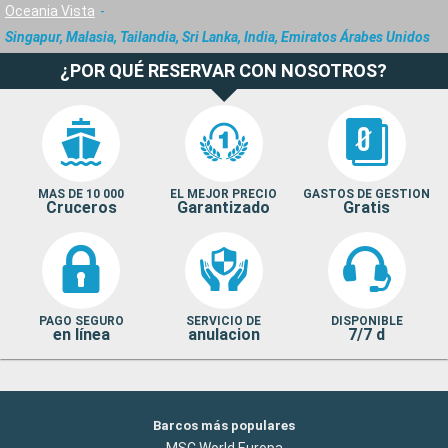
Oceania Vista
Singapur, Malasia, Tailandia, Sri Lanka, India, Emiratos Árabes Unidos
¿POR QUÉ RESERVAR CON NOSOTROS?
MAS DE 10 000
EL MEJOR PRECIO
GASTOS DE GESTION
Cruceros
Garantizado
Gratis
PAGO SEGURO
SERVICIO DE
DISPONIBLE
en línea
anulacion
7/7 d
Barcos más populares
MSC World Europa