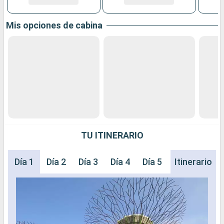
Mis opciones de cabina
TU ITINERARIO
Día 1
Día 2
Día 3
Día 4
Día 5
Día 6
Itinerario
Día 