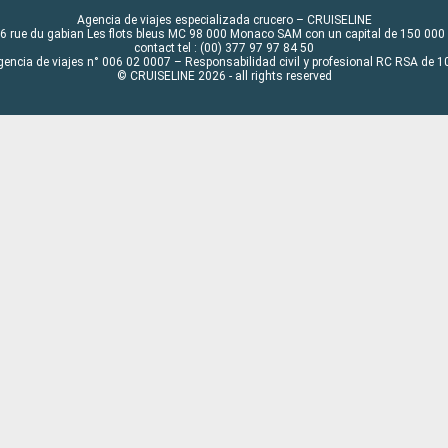
Agencia de viajes especializada crucero – CRUISELINE
6 rue du gabian Les flots bleus MC 98 000 Monaco SAM con un capital de 150 000
contact tel : (00) 377 97 97 84 50
gencia de viajes n° 006 02 0007 – Responsabilidad civil y profesional RC RSA de
© CRUISELINE 2026 - all rights reserved