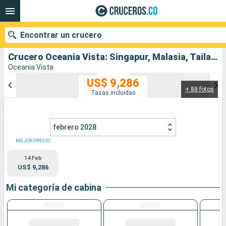
Encontrar un crucero
Crucero Oceania Vista: Singapur, Malasia, Tailandia, Sri Lanka, India, Emiratos Árabes Unidos salida desde Singapur
Oceania Vista
US$ 9,286
+ 88 fotos
Nuestros destinos
Tasas incluidas
Fecha de salida
febrero 2028
Puertos
Compañías
MEJOR PRECIO
14 Feb
Buscar
US$ 9,286
Mi categoría de cabina