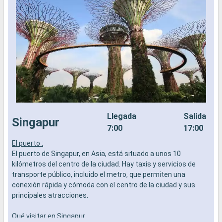
Llegada
Salida
Singapur
7:00
17:00
El puerto :
P
El puerto de Singapur, en Asia, está situado a unos 10
p
kilómetros del centro de la ciudad. Hay taxis y servicios de
a
transporte público, incluido el metro, que permiten una
K
conexión rápida y cómoda con el centro de la ciudad y sus
p
principales atracciones.
p
d
Qué visitar en Singapur
b