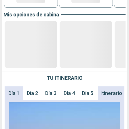
Mis opciones de cabina
TU ITINERARIO
Día 1
Día 2
Día 3
Día 4
Día 5
Día 6
Itinerario
Día 