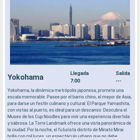
Llegada
Salida
Yokohama
7:00
---
Yokohama, la dinámica metrópolis japonesa, promete una
Y
escala memorable. Pasee por el barrio chino, el mayor de Asia,
e
para darse un festín culinario y cultural. El Parque Yamashita,
p
con vistas al puerto, es ideal para un descanso. Descubra el
c
Museo de los Cup Noodles para vivir una experiencia divertida
M
y sabrosa. La Torre Landmark ofrece una vista panorámica de
y
la ciudad. Por la noche, el futurista distrito de Minato Mirai
l
brilla con mil luces, un espectáculo urbano que no debe
b