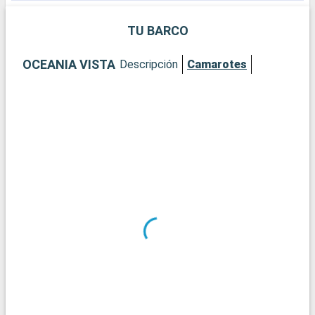
perderse.
p
TU BARCO
OCEANIA VISTA
Descripción
Camarotes