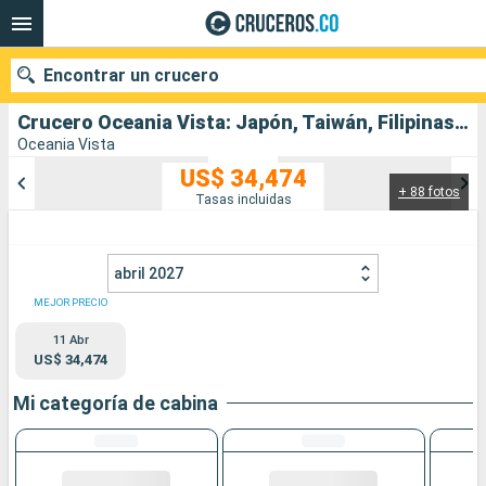
Encontrar un crucero
Crucero Oceania Vista: Japón, Taiwán, Filipinas, Malasia, Singapur, Tailandia, Sri Lanka, Maldivas, India, Emiratos Árabes Unidos, Qatar, Oman, Arabia Saudí, Egipto, Jordania, Chipre, Turquía, Grecia, Eslovenia, Croacia, Ma salida desde Yokohama
Oceania Vista
US$ 34,474
+ 88 fotos
Nuestros destinos
Tasas incluidas
Fecha de salida
abril 2027
Puertos
Compañías
MEJOR PRECIO
11 Abr
Buscar
US$ 34,474
Mi categoría de cabina