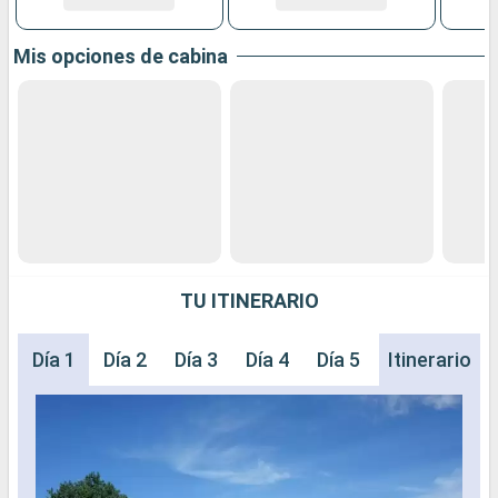
Mis opciones de cabina
TU ITINERARIO
Día 1
Día 2
Día 3
Día 4
Día 5
Día 6
Itinerario
Día 