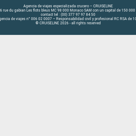
Agencia de viajes especializada crucero – CRUISELINE
6 rue du gabian Les flots bleus MC 98 000 Monaco SAM con un capital de 150 000
contact tel : (00) 377 97 97 84 50
gencia de viajes n° 006 02 0007 – Responsabilidad civil y profesional RC RSA de
© CRUISELINE 2026 - all rights reserved