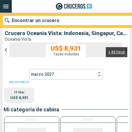
Encontrar un crucero
Crucero Oceania Vista: Indonesia, Singapur, Camboya, Tailandia, Vietnam, China salida desde Benoa
Oceania Vista
US$ 8,931
+ 88 fotos
Nuestros destinos
Tasas incluidas
Fecha de salida
marzo 2027
Puertos
Compañías
MEJOR PRECIO
13 Mar
Buscar
US$ 8,931
Mi categoría de cabina