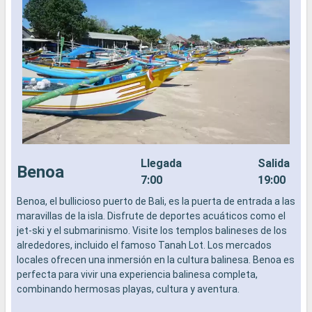
Llegada
Salida
Benoa
7:00
19:00
Benoa, el bullicioso puerto de Bali, es la puerta de entrada a las
L
maravillas de la isla. Disfrute de deportes acuáticos como el
a
jet-ski y el submarinismo. Visite los templos balineses de los
b
alrededores, incluido el famoso Tanah Lot. Los mercados
s
locales ofrecen una inmersión en la cultura balinesa. Benoa es
e
perfecta para vivir una experiencia balinesa completa,
combinando hermosas playas, cultura y aventura.