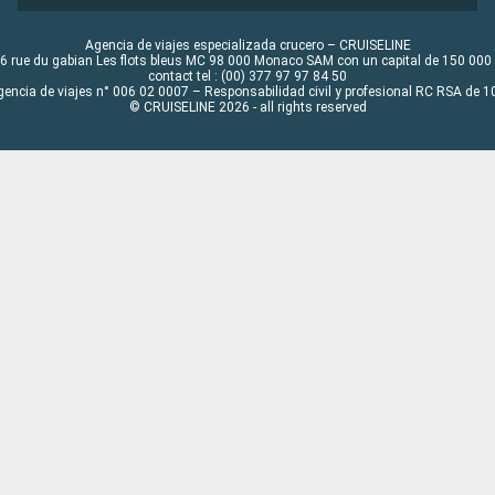
Agencia de viajes especializada crucero – CRUISELINE
6 rue du gabian Les flots bleus MC 98 000 Monaco SAM con un capital de 150 000
contact tel : (00) 377 97 97 84 50
gencia de viajes n° 006 02 0007 – Responsabilidad civil y profesional RC RSA de
© CRUISELINE 2026 - all rights reserved