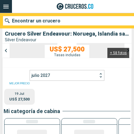
Encontrar un crucero
Crucero Silver Endeavour: Noruega, Islandia salida desde Longyearbyen
Silver Endeavour
US$ 27,500
+ 58 fotos
Nuestros destinos
Tasas incluidas
Fecha de salida
julio 2027
Puertos
Compañías
MEJOR PRECIO
19 Jul
Buscar
US$ 27,500
Mi categoría de cabina