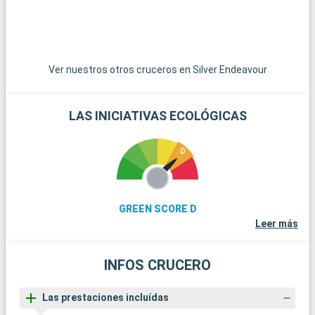
El norte de Svalbard es una región del archipiélago que ofrece
impresionantes paisajes naturales y árticos. Es el lugar ideal
para observar osos polares en su hábitat natural. Las
excursiones en barco por la costa helada revelan fiordos
espectaculares, imponentes glaciares y una variada fauna
Ver nuestros otros cruceros en Silver Endeavour
ártica. Ny-Ålesund, una de las comunidades más
septentrionales del mundo, ofrece una visión de la
investigación científica ártica. Los aventureros pueden
LAS INICIATIVAS ECOLÓGICAS
embarcarse en excursiones por los glaciares y navegar en
kayak entre los icebergs.
Llegada
Salida
Navegación
00:00
00:00
Los días de navegación son una oportunidad ideal para
GREEN SCORE D
aprovechar las instalaciones disponibles. Dependiendo del
Leer más
barco, tendrá acceso a piscinas, bañeras de hidromasaje,
spas, gimnasios y teatros, que garantizan la relajación y el
entretenimiento para todos.
INFOS CRUCERO
Llegada
Salida
Jan Mayen
08:30
17:00
Las prestaciones incluídas
La isla noruega de Jan Mayen es un paraíso para los amantes