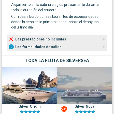
Alojamiento en la cabina elegida previamente durante
de la naturaleza, ya que ofrece un entorno salvaje y virgen. El
toda la duración del crucero
monte Beerenberg, un volcán activo, ofrece espectaculares
excursiones para los más aventureros. Observe la singular
Comidas a bordo con restaurantes de especialidades,
fauna ártica, que incluye focas y aves marinas. Este apartado
desde la cena de la primera noche -hasta el desayuno
destino es perfecto para quienes buscan desconectar y
del último día
disfrutar de la tranquilidad de la naturaleza.
Llegada
Salida
Las prestaciones no incluídas
Grundarfjordur
07:30
18:30
Las formalidades de salida
Grundarfjordur, en Islandia, es una pintoresca parada.
Dominada por el monte Kirkjufell, la ciudad ofrece un paisaje
TODA LA FLOTA DE SILVERSEA
espectacular. Son populares las excursiones en barco para
observar ballenas y aves marinas. Las excursiones por los
alrededores revelan cascadas y formaciones rocosas. La
cultura islandesa, con sus leyendas y gastronomía, enriquece
esta escala.
Llegada
Salida
Reykjavik
07:00
00:00
Silver Origin
Silver Nova
Reikiavik, la capital de Islandia, es una ciudad vibrante rodeada
de impresionantes paisajes naturales. Visite la emblemática