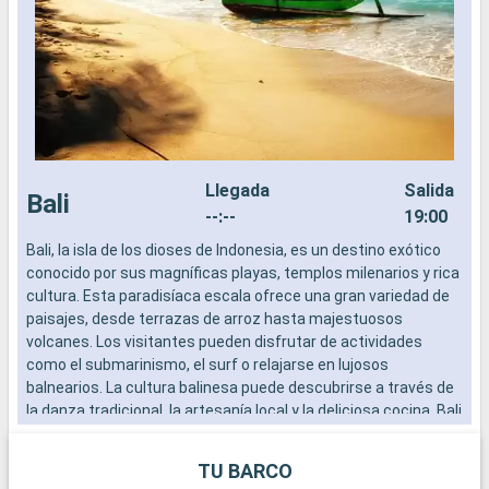
Llegada
Salida
Bali
--:--
19:00
Bali, la isla de los dioses de Indonesia, es un destino exótico
C
conocido por sus magníficas playas, templos milenarios y rica
q
cultura. Esta paradisíaca escala ofrece una gran variedad de
h
paisajes, desde terrazas de arroz hasta majestuosos
h
volcanes. Los visitantes pueden disfrutar de actividades
B
como el submarinismo, el surf o relajarse en lujosos
d
balnearios. La cultura balinesa puede descubrirse a través de
I
la danza tradicional, la artesanía local y la deliciosa cocina. Bali
es una armoniosa mezcla de belleza natural, espiritualidad y
aventura.
TU BARCO