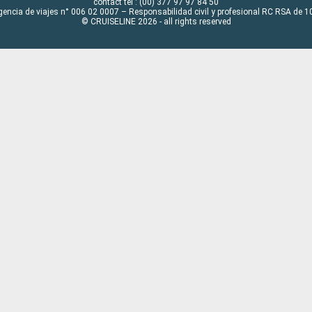
contact tel : (00) 377 97 97 84 50
gencia de viajes n° 006 02 0007 – Responsabilidad civil y profesional RC RSA de
© CRUISELINE 2026 - all rights reserved