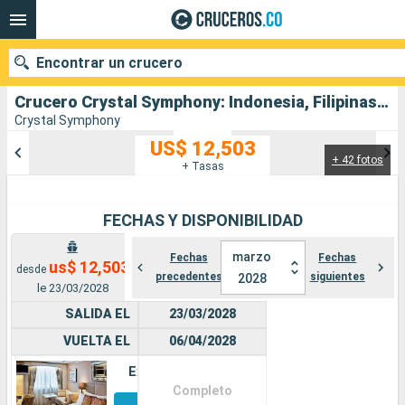
Encontrar un crucero
Crucero Crystal Symphony: Indonesia, Filipinas, Vietnam, Singapur salida desde Bali
Crystal Symphony
US$ 12,503
+ 42 fotos
Nuestros destinos
+ Tasas
Fecha de salida
FECHAS Y DISPONIBILIDAD
Puertos
Compañías
marzo
Fechas
Fechas
us$ 12,503
desde
precedentes
siguientes
2028
Buscar
le 23/03/2028
SALIDA EL
23/03/2028
VUELTA EL
06/04/2028
Exterior
Completo
Otros