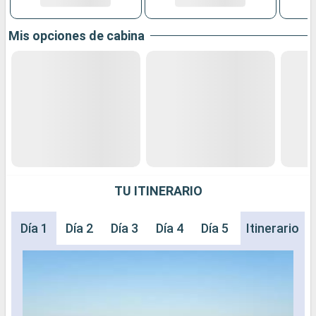
Mis opciones de cabina
TU ITINERARIO
Día 1
Día 2
Día 3
Día 4
Día 5
Día 6
Itinerario
Día 