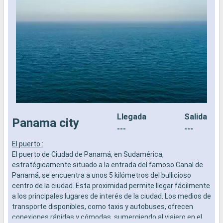
Llegada
Salida
Panama city
---
---
El puerto :
E
El puerto de Ciudad de Panamá, en Sudamérica,
E
estratégicamente situado a la entrada del famoso Canal de
e
Panamá, se encuentra a unos 5 kilómetros del bullicioso
P
centro de la ciudad. Esta proximidad permite llegar fácilmente
c
a los principales lugares de interés de la ciudad. Los medios de
a
transporte disponibles, como taxis y autobuses, ofrecen
t
conexiones rápidas y cómodas, sumergiendo al viajero en el
c