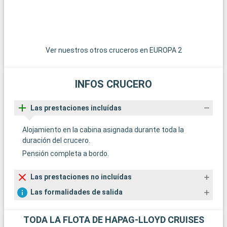
una experiencia cultural, el pueblo de Embera, accesible en
u
piragua, ofrece la oportunidad de descubrir el modo de vida de
p
las comunidades indígenas. Por último, las playas de la costa
l
del Pacífico, como Coronado y Santa Clara, son perfectas para
d
un relajante día al sol.
u
Ver nuestros otros cruceros en EUROPA 2
INFOS CRUCERO
Las prestaciones incluídas
Alojamiento en la cabina asignada durante toda la
duración del crucero.
Pensión completa a bordo.
Las prestaciones no incluídas
Las formalidades de salida
TODA LA FLOTA DE HAPAG-LLOYD CRUISES