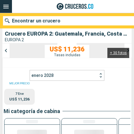
Encontrar un crucero
Crucero EUROPA 2: Guatemala, Francia, Costa Rica, Panamá salida desde Panama city
EUROPA 2
US$ 11,236
+ 30 fotos
Nuestros destinos
Tasas incluidas
Fecha de salida
enero 2028
Puertos
Compañías
MEJOR PRECIO
7 Ene
Buscar
US$ 11,236
Mi categoría de cabina