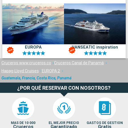
EUROPA
HANSEATIC inspiration
Cruceros www.cruceros.co
Cruceros Canal de Panamá
Hapag-Lloyd Cruises
EUROPA 2
Guatemala, Francia, Costa Rica, Panamá
¿POR QUÉ RESERVAR CON NOSOTROS?
MAS DE 10 000
EL MEJOR PRECIO
GASTOS DE GESTION
Cruceros
Garantizado
Gratis