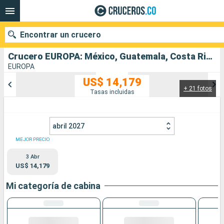
Encontrar un crucero
Crucero EUROPA: México, Guatemala, Costa Rica, Islandia, Colombia, Belice, Panamá, Estados Unidos salida desde San Francisco
EUROPA
US$ 14,179
+ 21 fotos
Nuestros destinos
Tasas incluidas
Fecha de salida
abril 2027
Puertos
Compañías
MEJOR PRECIO
3 Abr
Buscar
US$ 14,179
Mi categoría de cabina