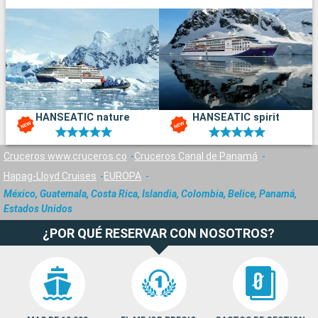
HANSEATIC nature
HANSEATIC spirit
Cruceros www.cruceros.co
Cruceros Canal de Panamá
Hapag-Lloyd Cruises
EUROPA
México, Guatemala, Costa Rica, Islandia, Colombia, Belice, Panamá,
Estados Unidos
¿POR QUÉ RESERVAR CON NOSOTROS?