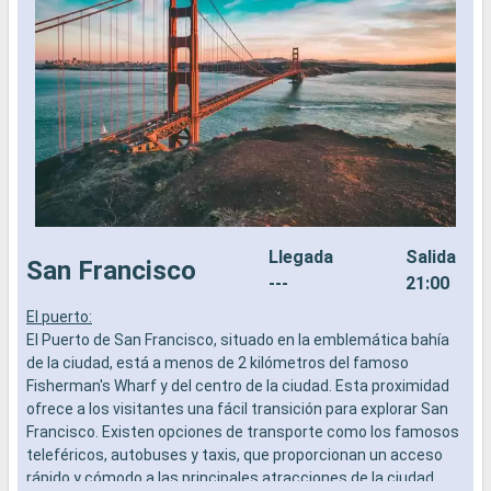
Llegada
Salida
San Francisco
---
21:00
El puerto:
L
El Puerto de San Francisco, situado en la emblemática bahía
a
de la ciudad, está a menos de 2 kilómetros del famoso
b
Fisherman's Wharf y del centro de la ciudad. Esta proximidad
s
ofrece a los visitantes una fácil transición para explorar San
e
Francisco. Existen opciones de transporte como los famosos
teleféricos, autobuses y taxis, que proporcionan un acceso
rápido y cómodo a las principales atracciones de la ciudad.