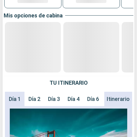
Mis opciones de cabina
TU ITINERARIO
Día 1
Día 2
Día 3
Día 4
Día 6
Día 7
Itinerario
Día 