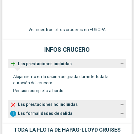
Para disfrutar del mar, la ciudad costera de Sausalito,
accesible en ferry, ofrece magníficas vistas de la bahía de San
Francisco y un entorno relajante para pasar el día.
Ver nuestros otros cruceros en EUROPA
INFOS CRUCERO
Las prestaciones incluídas
Alojamiento en la cabina asignada durante toda la
duración del crucero.
Pensión completa a bordo.
Las prestaciones no incluídas
Las formalidades de salida
TODA LA FLOTA DE HAPAG-LLOYD CRUISES