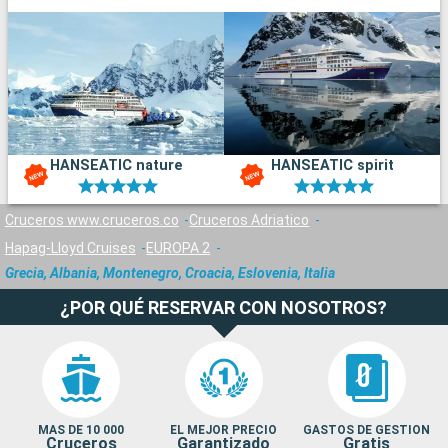
HANSEATIC nature
HANSEATIC spirit
Cruceros www.cruceros.co
Cruceros Adriatico
Hapag-Lloyd Cruises
EUROPA 2
Grecia, Albania, Montenegro, Croacia, Eslovenia, Italia
¿POR QUÉ RESERVAR CON NOSOTROS?
MAS DE 10 000
EL MEJOR PRECIO
GASTOS DE GESTION
Cruceros
Garantizado
Gratis