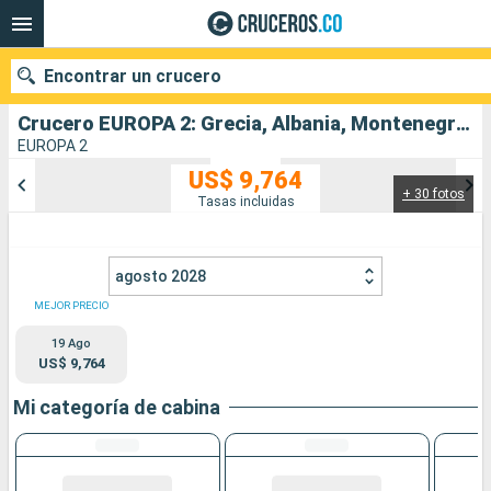
Encontrar un crucero
Crucero EUROPA 2: Grecia, Albania, Montenegro, Croacia, Eslovenia, Italia salida desde El Pireo Atenas
EUROPA 2
US$ 9,764
+ 30 fotos
Nuestros destinos
Tasas incluidas
Fecha de salida
agosto 2028
Puertos
Compañías
MEJOR PRECIO
19 Ago
Buscar
US$ 9,764
Mi categoría de cabina