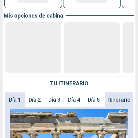
Mis opciones de cabina
TU ITINERARIO
Día 1
Día 2
Día 3
Día 4
Día 5
Día 6
Itinerario
Día 