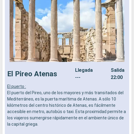
Llegada
Salida
El Pireo Atenas
---
22:00
El puerto :
E
El puerto del Pireo, uno de los mayores y más transitados del
E
Mediterráneo, es la puerta marítima de Atenas. A sólo 10
e
kilómetros del centro histórico de Atenas, es fácilmente
l
accesible en metro, autobús o taxi. Esta proximidad permite a
o
los viajeros sumergirse rápidamente en el ambiente único de
e
la capital griega.
c
p