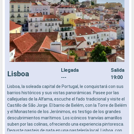
Llegada
Salida
Lisboa
---
19:00
Lisboa, la soleada capital de Portugal, le conquistará con sus
L
barrios históricos y sus vistas panorámicas. Pasee por las
a
callejuelas de la Alfama, escuche el fado tradicional y visite el
b
Castillo de São Jorge. El barrio de Belém, con la Torre de Belém
s
y el Monasterio de los Jerónimos, es testigo de los grandes
e
descubrimientos marítimos. Los icónicos tranvías amarillos
suben por las colinas, ofreciendo una experiencia pintoresca.
Deguste pasteis de nata en una pastelería local. Lisboa, con