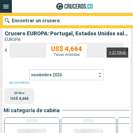
Encontrar un crucero
Crucero EUROPA: Portugal, Estados Unidos salida desde Lisboa
EUROPA
US$ 4,664
+ 21 fotos
Nuestros destinos
Tasas incluidas
Fecha de salida
noviembre 2026
Puertos
Compañías
MEJOR PRECIO
25 Nov
Buscar
US$ 4,664
Mi categoría de cabina