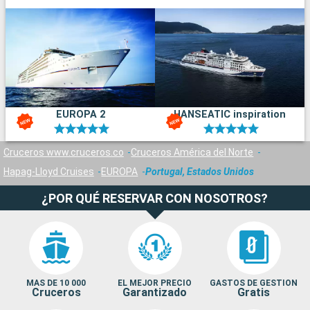
EUROPA 2
HANSEATIC inspiration
Cruceros www.cruceros.co
Cruceros América del Norte
Hapag-Lloyd Cruises
EUROPA
Portugal, Estados Unidos
¿POR QUÉ RESERVAR CON NOSOTROS?
MAS DE 10 000
EL MEJOR PRECIO
GASTOS DE GESTION
Cruceros
Garantizado
Gratis