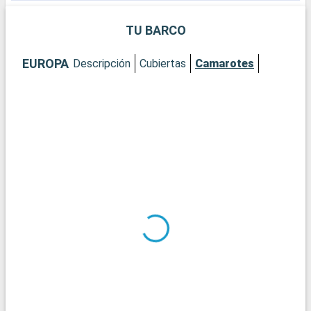
su combinación de historia, cultura y gastronomía, es un
destino europeo imprescindible.
TU BARCO
EUROPA
Descripción
Cubiertas
Camarotes