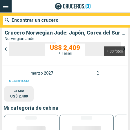
Encontrar un crucero
Crucero Norwegian Jade: Japón, Corea del Sur salida desde Yokohama
Norwegian Jade
US$ 2,409
+ 30 fotos
Nuestros destinos
+ Tasas
Fecha de salida
marzo 2027
Puertos
Compañías
MEJOR PRECIO
23 Mar
Buscar
US$ 2,409
Mi categoría de cabina