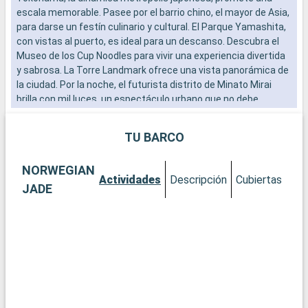
escala memorable. Pasee por el barrio chino, el mayor de Asia,
d
para darse un festín culinario y cultural. El Parque Yamashita,
M
con vistas al puerto, es ideal para un descanso. Descubra el
D
Museo de los Cup Noodles para vivir una experiencia divertida
f
y sabrosa. La Torre Landmark ofrece una vista panorámica de
t
la ciudad. Por la noche, el futurista distrito de Minato Mirai
brilla con mil luces, un espectáculo urbano que no debe
perderse.
TU BARCO
NORWEGIAN
Actividades
Descripción
Cubiertas
Ca
JADE