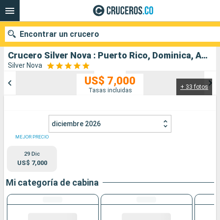
Encontrar un crucero
Crucero Silver Nova : Puerto Rico, Dominica, Antigua y Barbuda, Estados Unidos salida desde San Juan
Silver Nova
US$ 7,000
+ 33 fotos
Nuestros destinos
Tasas incluidas
Fecha de salida
diciembre 2026
Puertos
Compañías
MEJOR PRECIO
29 Dic
Buscar
US$ 7,000
Mi categoría de cabina