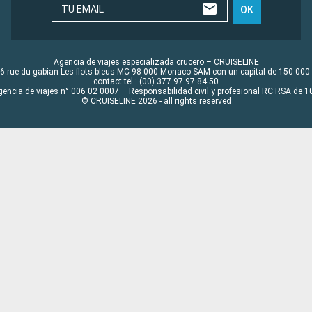
TU EMAIL
OK
Agencia de viajes especializada crucero – CRUISELINE
6 rue du gabian Les flots bleus MC 98 000 Monaco SAM con un capital de 150 000
contact tel : (00) 377 97 97 84 50
gencia de viajes n° 006 02 0007 – Responsabilidad civil y profesional RC RSA de
© CRUISELINE 2026 - all rights reserved