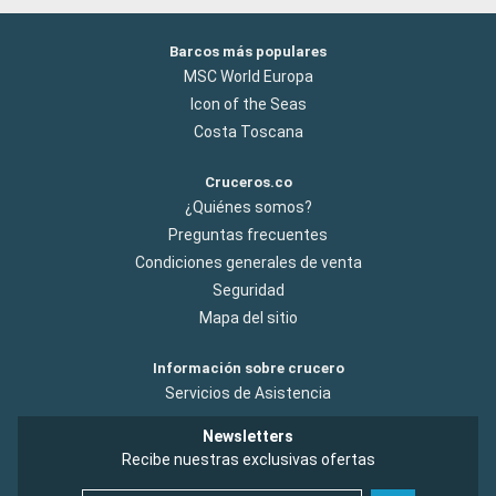
pasar el día en sus playas de arena blanca. Para los amantes
del submarinismo, los arrecifes de coral de Cayo Largo
Barcos más populares
ofrecen una experiencia submarina extraordinaria. Estos
MSC World Europa
destinos alrededor de Miami revelan la belleza natural y la
diversidad cultural de la región.
Icon of the Seas
Costa Toscana
Cruceros.co
¿Quiénes somos?
Preguntas frecuentes
Condiciones generales de venta
Seguridad
Mapa del sitio
Información sobre crucero
Servicios de Asistencia
Newsletters
Recibe nuestras exclusivas ofertas