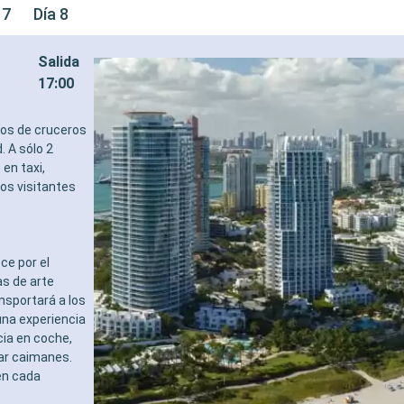
 7
Día 8
Salida
17:00
tos de cruceros
. A sólo 2
en taxi,
los visitantes
ce por el
s de arte
ansportará a los
una experiencia
cia en coche,
tar caimanes.
en cada