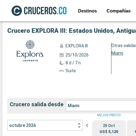
Destinos
Compañías
Ver las 63 fotos siguientes
Crucero EXPLORA III: Estados Unidos, Antigua
Otras salida
EXPLORA III
Miami
25/10/2026
8 d / 7 n
Suite
Crucero salida desde
Miami
MEJOR PRECIO
octubre 2026
25 Oct
US$ 5,120