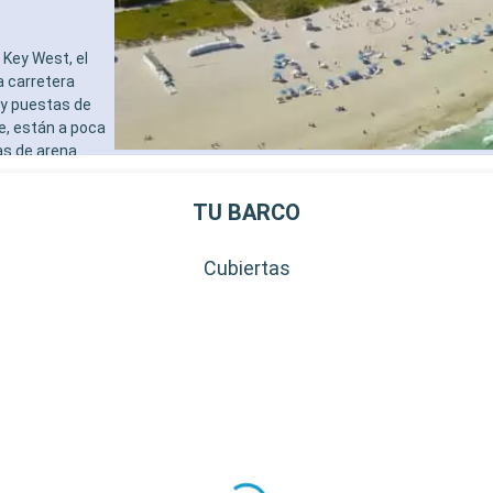
Key West, el
a carretera
 y puestas de
e, están a poca
as de arena
al de Cayo
destinos
TU BARCO
al de la
Cubiertas