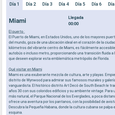
Día 1
Día 2
Día 3
Día 4
Día 5
Día 6
Día
Llegada
Miami
00:00
El puerto :
El Puerto de Miami, en Estados Unidos, uno de los mayores puer
del mundo, goza de una ubicación ideal en el corazón de la ciudad
kilómetros del vibrante centro de Miami, es fácilmente accesible 
autobús o incluso metro, proporcionando una transición fluida a 
que deseen explorar esta emblemática metrópolis de Florida.
Qué visitar en Miami
Miami es una exuberante mezcla de cultura, arte y playas. Empie
distrito de Wynwood para admirar sus famosos murales y galería
vanguardista. El histórico distrito Art Decó de South Beach le tr
años 30 con sus coloridos edificios y su ambiente vintage. Para 
más natural, el Parque Nacional de los Everglades, a poca distan
ofrece una aventura por los pantanos, con la posibilidad de avis
Descubra la Pequeña Habana, donde la cultura cubana se palpa 
esquina.