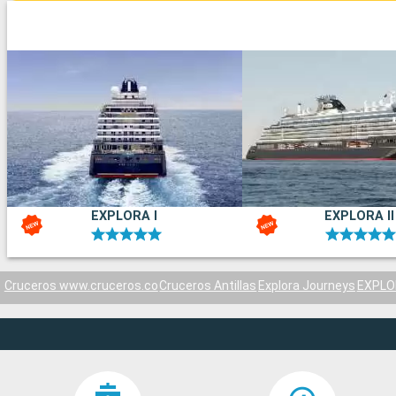
EXPLORA I
EXPLORA II
Cruceros www.cruceros.co
Cruceros Antillas
Explora Journeys
EXPLOR