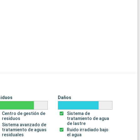
siduos
Daños
Centro de gestión de
Sistema de
residuos
tratamiento de agua
de lastre
Sistema avanzado de
tratamiento de aguas
Ruido irradiado bajo
residuales
el agua