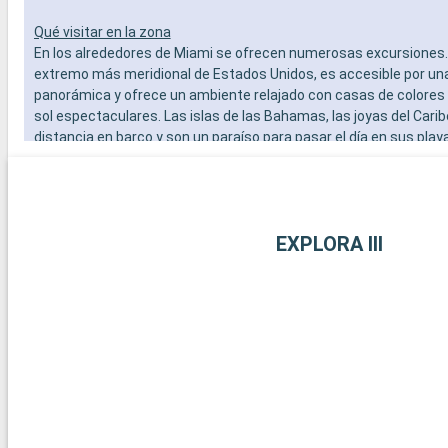
Qué visitar en la zona
En los alrededores de Miami se ofrecen numerosas excursiones. 
extremo más meridional de Estados Unidos, es accesible por un
panorámica y ofrece un ambiente relajado con casas de colores
sol espectaculares. Las islas de las Bahamas, las joyas del Carib
distancia en barco y son un paraíso para pasar el día en sus play
blanca. Para los amantes del submarinismo, los arrecifes de cor
Largo ofrecen una experiencia submarina extraordinaria. Estos 
alrededor de Miami revelan la belleza natural y la diversidad cultur
región.
EXPLORA III