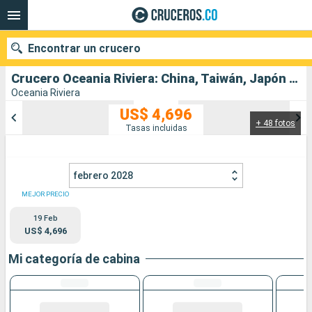
Encontrar un crucero
Crucero Oceania Riviera: China, Taiwán, Japón salida desde Hong Kong
Oceania Riviera
US$ 4,696
+ 48 fotos
Nuestros destinos
Tasas incluidas
Fecha de salida
febrero 2028
Puertos
Compañías
MEJOR PRECIO
19 Feb
Buscar
US$ 4,696
Mi categoría de cabina