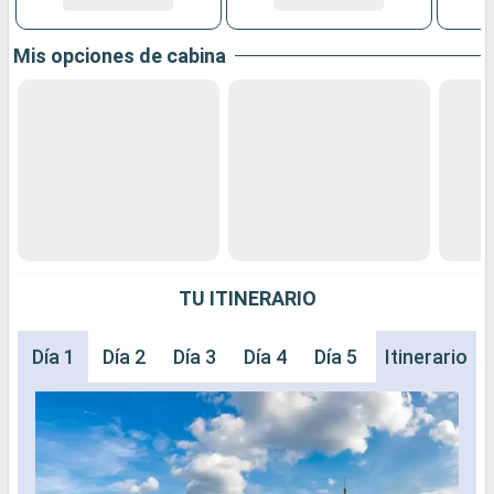
Mis opciones de cabina
TU ITINERARIO
Día 1
Día 2
Día 3
Día 4
Día 5
Día 6
Itinerario
Día 