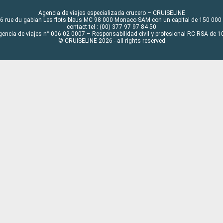
Agencia de viajes especializada crucero – CRUISELINE
6 rue du gabian Les flots bleus MC 98 000 Monaco SAM con un capital de 150 000
contact tel : (00) 377 97 97 84 50
gencia de viajes n° 006 02 0007 – Responsabilidad civil y profesional RC RSA de
© CRUISELINE 2026 - all rights reserved