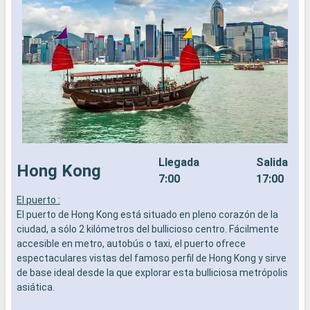
Llegada
Salida
Hong Kong
7:00
17:00
El puerto :
L
El puerto de Hong Kong está situado en pleno corazón de la
a
ciudad, a sólo 2 kilómetros del bullicioso centro. Fácilmente
b
accesible en metro, autobús o taxi, el puerto ofrece
s
espectaculares vistas del famoso perfil de Hong Kong y sirve
e
de base ideal desde la que explorar esta bulliciosa metrópolis
asiática.