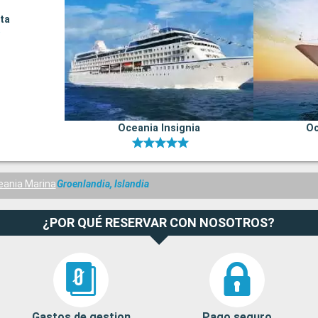
ta
Oceania Insignia
Oc
eania Marina
Groenlandia, Islandia
¿POR QUÉ RESERVAR CON NOSOTROS?
Gastos de gestion
Pago seguro