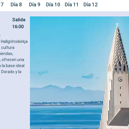
 7
Día 8
Día 9
Día 10
Día 11
Día 12
Salida
16:00
e
Hallgrímskirkja
a cultura
tiendas,
, ofrecen una
 la base ideal
 Dorado y la