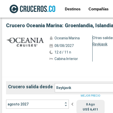
Destinos
Compañías
Ver las 48 fotos siguientes
Crucero Oceania Marina: Groenlandia, Islandia
Otras salida
Oceania Marina
Reykjavik
08/08/2027
12 d / 11 n
Cabina Interior
Crucero salida desde
Reykjavik
MEJOR PRECIO
agosto 2027
8 Ago
US$ 6,411