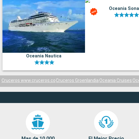
Oceania Sona
Oceania Nautica
Cruceros www.cruceros.co
Cruceros Groenlandia
Oceania Cruises
Oc
Mas de 10 000
El Mejor Precio