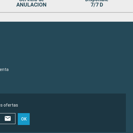
ANULACION
7/7 D
venta
as ofertas
OK