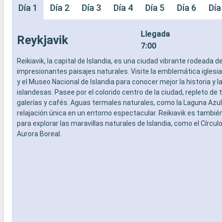
Día 1
Día 2
Día 3
Día 4
Día 5
Día 6
Día
Llegada
Reykjavik
7:00
Reikiavik, la capital de Islandia, es una ciudad vibrante rodeada d
impresionantes paisajes naturales. Visite la emblemática iglesia 
y el Museo Nacional de Islandia para conocer mejor la historia y l
islandesas. Pasee por el colorido centro de la ciudad, repleto de 
galerías y cafés. Aguas termales naturales, como la Laguna Azul
relajación única en un entorno espectacular. Reikiavik es también
para explorar las maravillas naturales de Islandia, como el Círculo
Aurora Boreal.