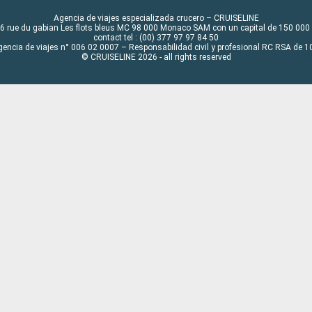
Agencia de viajes especializada crucero – CRUISELINE
6 rue du gabian Les flots bleus MC 98 000 Monaco SAM con un capital de 150 000
contact tel : (00) 377 97 97 84 50
gencia de viajes n° 006 02 0007 – Responsabilidad civil y profesional RC RSA de
© CRUISELINE 2026 - all rights reserved