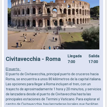
Llegada
Salida
Civitavecchia - Roma
7:00
17:00
El puerto :
E
El puerto de Civitavecchia, principal puerto de cruceros hacia
p
Roma, se encuentra a unos 80 kilómetros de la capital italiana.
c
Las opciones para llegar a Roma incluyen el tren, con un
a
trayecto de aproximadamente 1 hora y 20 minutos, y servicios
c
de lanzadera desde el puerto de Civitavecchia hasta las
m
principales estaciones de Termini y Vaticano. Para explorar el
centro de Civitavecchia, hay lanzaderas locales que facilitan
Q