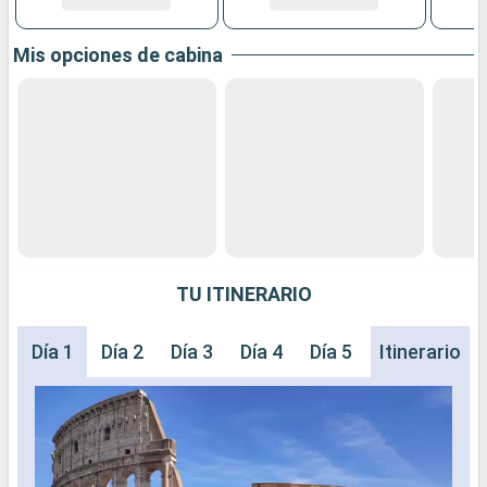
Mis opciones de cabina
TU ITINERARIO
Día 1
Día 2
Día 3
Día 4
Día 5
Día 6
Itinerario
Día 