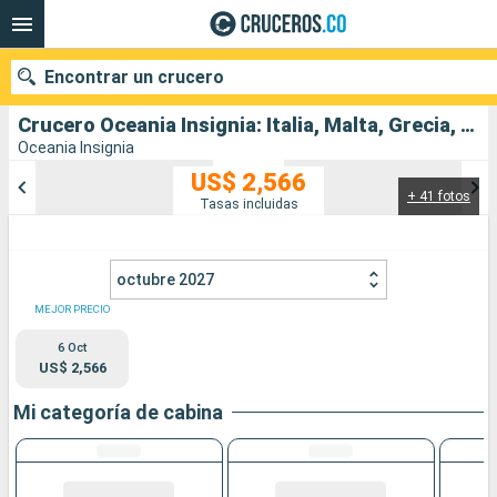
Encontrar un crucero
Crucero Oceania Insignia: Italia, Malta, Grecia, Albania, Montenegro, Croacia salida desde Civitavecchia - Roma
Oceania Insignia
US$ 2,566
+ 41 fotos
Nuestros destinos
Tasas incluidas
Fecha de salida
octubre 2027
Puertos
Compañías
MEJOR PRECIO
6 Oct
Buscar
US$ 2,566
Mi categoría de cabina