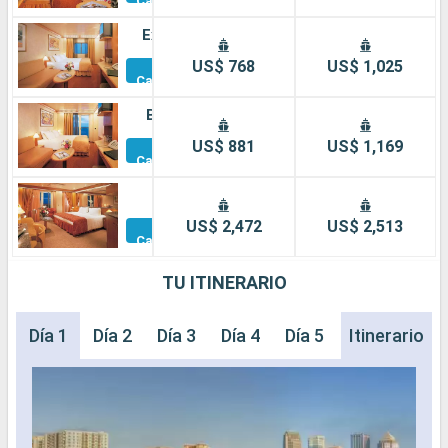
Camarotes
Exterior
Otros
US$ 768
US$ 1,025
Camarotes
Balcón
Otros
US$ 881
US$ 1,169
Camarotes
Suite
Otros
US$ 2,472
US$ 2,513
Camarotes
TU ITINERARIO
Día 1
Día 2
Día 3
Día 4
Día 5
Día 6
Itinerario
Día 