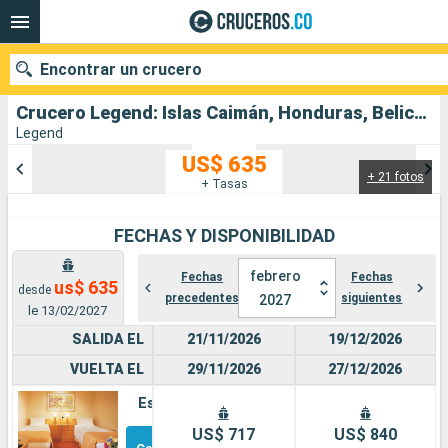
Encontrar un crucero
Crucero Legend: Islas Caimán, Honduras, Belice, México, Estados Unidos salida desde Tampa
Legend
US$ 635
+ 21 fotos
Nuestros destinos
+ Tasas
Fecha de salida
FECHAS Y DISPONIBILIDAD
Puertos
Compañías
febrero
Fechas
Fechas
us$ 635
desde
precedentes
siguientes
2027
le 13/02/2027
Buscar
SALIDA EL
21/11/2026
19/12/2026
VUELTA EL
29/11/2026
27/12/2026
Estándar
Otros
US$ 717
US$ 840