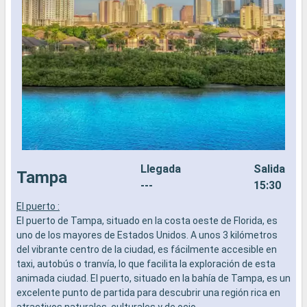
Llegada
Salida
Tampa
---
15:30
El puerto :
L
El puerto de Tampa, situado en la costa oeste de Florida, es
a
uno de los mayores de Estados Unidos. A unos 3 kilómetros
b
del vibrante centro de la ciudad, es fácilmente accesible en
s
taxi, autobús o tranvía, lo que facilita la exploración de esta
e
animada ciudad. El puerto, situado en la bahía de Tampa, es un
excelente punto de partida para descubrir una región rica en
atractivos naturales, culturales y de ocio.