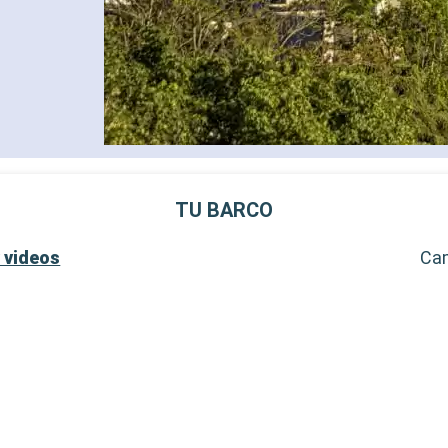
TU BARCO
 videos
Ca