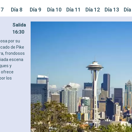
 7
Día 8
Día 9
Día 10
Día 11
Día 12
Día 13
Día
Salida
16:30
mosa por su
rcado de Pike
ra, frondosos
riada escena
sques y
 ofrece
por los