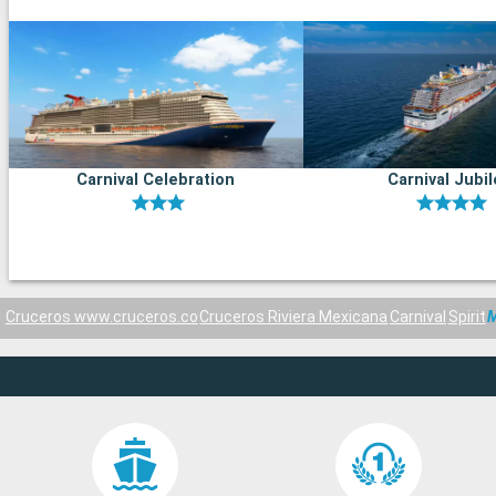
Carnival Celebration
Carnival Jubi
Cruceros www.cruceros.co
Cruceros Riviera Mexicana
Carnival
Spirit
M