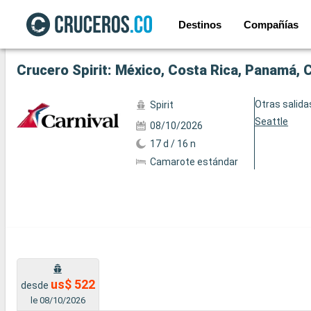
Destinos
Compañías
Ver las 32 fotos siguientes
Crucero Spirit: México, Costa Rica, Panamá, 
Otras salida
Spirit
Seattle
08/10/2026
17 d / 16 n
Camarote estándar
us$ 522
desde
le 08/10/2026