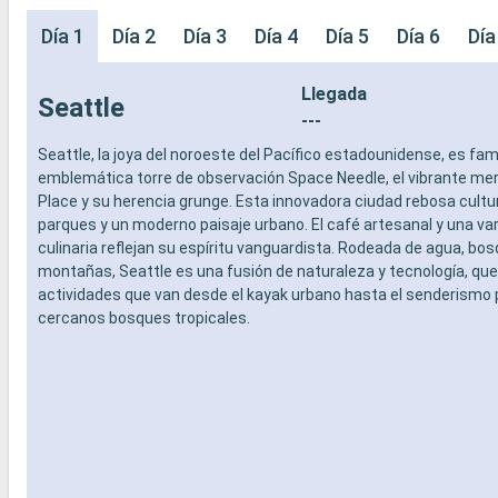
Día 1
Día 2
Día 3
Día 4
Día 5
Día 6
Día
Llegada
Seattle
---
Seattle, la joya del noroeste del Pacífico estadounidense, es fa
emblemática torre de observación Space Needle, el vibrante me
Place y su herencia grunge. Esta innovadora ciudad rebosa cultu
parques y un moderno paisaje urbano. El café artesanal y una va
culinaria reflejan su espíritu vanguardista. Rodeada de agua, bo
montañas, Seattle es una fusión de naturaleza y tecnología, que
actividades que van desde el kayak urbano hasta el senderismo 
cercanos bosques tropicales.