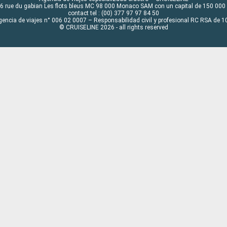
6 rue du gabian Les flots bleus MC 98 000 Monaco SAM con un capital de 150 000
contact tel : (00) 377 97 97 84 50
gencia de viajes n° 006 02 0007 – Responsabilidad civil y profesional RC RSA de
© CRUISELINE 2026 - all rights reserved