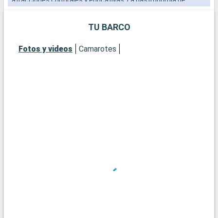
Mobile, influida por la cocina cajún y criolla, es una delicia.
TU BARCO
Fotos y videos
Camarotes