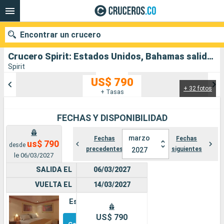
Encontrar un crucero
Crucero Spirit: Estados Unidos, Bahamas salida desde Mobile
Spirit
US$ 790
+ 32 fotos
Nuestros destinos
+ Tasas
Fecha de salida
FECHAS Y DISPONIBILIDAD
Puertos
Compañías
marzo
Fechas
Fechas
us$ 790
desde
precedentes
siguientes
2027
le 06/03/2027
Buscar
SALIDA EL
06/03/2027
VUELTA EL
14/03/2027
Estándar
Otros
US$ 790