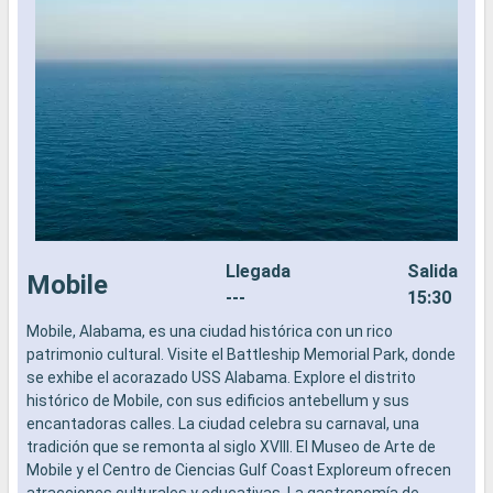
Llegada
Salida
Mobile
---
15:30
Mobile, Alabama, es una ciudad histórica con un rico
L
patrimonio cultural. Visite el Battleship Memorial Park, donde
a
se exhibe el acorazado USS Alabama. Explore el distrito
b
histórico de Mobile, con sus edificios antebellum y sus
s
encantadoras calles. La ciudad celebra su carnaval, una
e
tradición que se remonta al siglo XVIII. El Museo de Arte de
Mobile y el Centro de Ciencias Gulf Coast Exploreum ofrecen
atracciones culturales y educativas. La gastronomía de