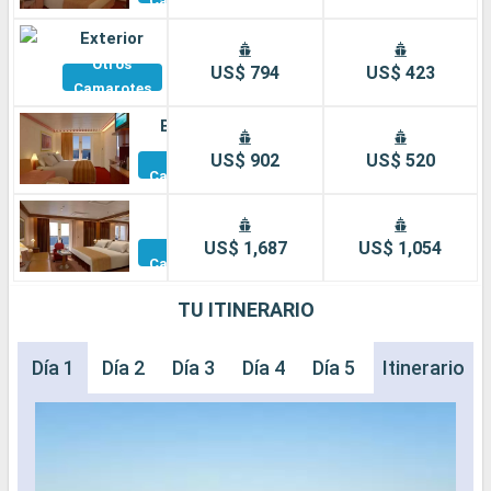
Camarotes
Exterior
Otros
US$ 794
US$ 423
Camarotes
Balcón
Otros
US$ 902
US$ 520
Camarotes
Suite
Otros
US$ 1,687
US$ 1,054
Camarotes
TU ITINERARIO
Día 1
Día 2
Día 3
Día 4
Día 5
Día 6
Itinerario
Día 