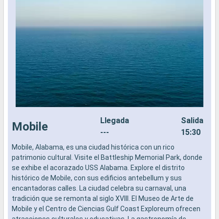
Llegada
Salida
Mobile
---
15:30
Mobile, Alabama, es una ciudad histórica con un rico
L
patrimonio cultural. Visite el Battleship Memorial Park, donde
a
se exhibe el acorazado USS Alabama. Explore el distrito
b
histórico de Mobile, con sus edificios antebellum y sus
s
encantadoras calles. La ciudad celebra su carnaval, una
e
tradición que se remonta al siglo XVIII. El Museo de Arte de
Mobile y el Centro de Ciencias Gulf Coast Exploreum ofrecen
atracciones culturales y educativas. La gastronomía de