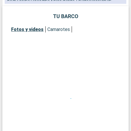
Mobile, influida por la cocina cajún y criolla, es una delicia.
TU BARCO
Fotos y videos
Camarotes