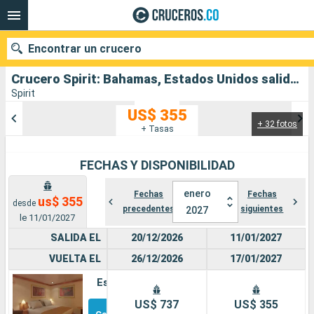
Encontrar un crucero
Crucero Spirit: Bahamas, Estados Unidos salida desde Mobile
Spirit
US$ 355
+ 32 fotos
Nuestros destinos
+ Tasas
Fecha de salida
FECHAS Y DISPONIBILIDAD
Puertos
Compañías
enero
Fechas
Fechas
us$ 355
desde
precedentes
siguientes
2027
le 11/01/2027
Buscar
SALIDA EL
20/12/2026
11/01/2027
VUELTA EL
26/12/2026
17/01/2027
Estándar
Otros
US$ 737
US$ 355