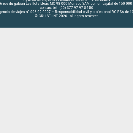
6 rue du gabian Les flots bleus MC 98 000 Monaco SAM con un capital de 150 000
contact tel : (00) 377 97 97 84 50
gencia de viajes n° 006 02 0007 – Responsabilidad civil y profesional RC RSA de
© CRUISELINE 2026 - all rights reserved