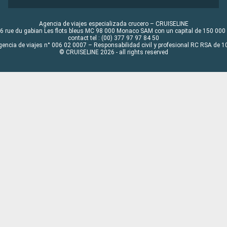
Agencia de viajes especializada crucero – CRUISELINE
6 rue du gabian Les flots bleus MC 98 000 Monaco SAM con un capital de 150 000
contact tel : (00) 377 97 97 84 50
gencia de viajes n° 006 02 0007 – Responsabilidad civil y profesional RC RSA de
© CRUISELINE 2026 - all rights reserved