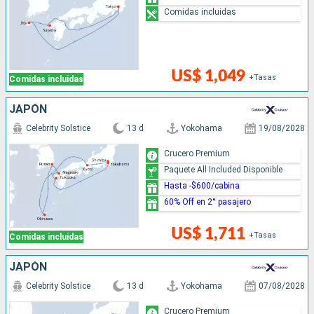
Comidas incluidas
US$ 1,049
+Tasas
Comidas incluidas
JAPÓN
Celebrity Solstice
13 d
Yokohama
19/08/2028
Crucero Premium
Paquete All Included Disponible
Hasta -$600/cabina
60% Off en 2° pasajero
US$ 1,711
+Tasas
Comidas incluidas
JAPÓN
Celebrity Solstice
13 d
Yokohama
07/08/2028
Crucero Premium