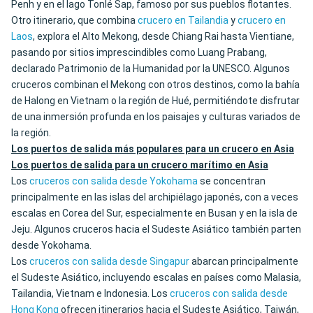
Penh y en el lago Tonlé Sap, famoso por sus pueblos flotantes.
Otro itinerario, que combina
crucero en Tailandia
y
crucero en
Laos
, explora el Alto Mekong, desde Chiang Rai hasta Vientiane,
pasando por sitios imprescindibles como Luang Prabang,
declarado Patrimonio de la Humanidad por la UNESCO. Algunos
cruceros combinan el Mekong con otros destinos, como la bahía
de Halong en Vietnam o la región de Hué, permitiéndote disfrutar
de una inmersión profunda en los paisajes y culturas variados de
la región.
Los puertos de salida más populares para un crucero en Asia
Los puertos de salida para un crucero marítimo en Asia
Los
cruceros con salida desde Yokohama
se concentran
principalmente en las islas del archipiélago japonés, con a veces
escalas en Corea del Sur, especialmente en Busan y en la isla de
Jeju. Algunos cruceros hacia el Sudeste Asiático también parten
desde Yokohama.
Los
cruceros con salida desde Singapur
abarcan principalmente
el Sudeste Asiático, incluyendo escalas en países como Malasia,
Tailandia, Vietnam e Indonesia. Los
cruceros con salida desde
Hong Kong
ofrecen itinerarios hacia el Sudeste Asiático, Taiwán,