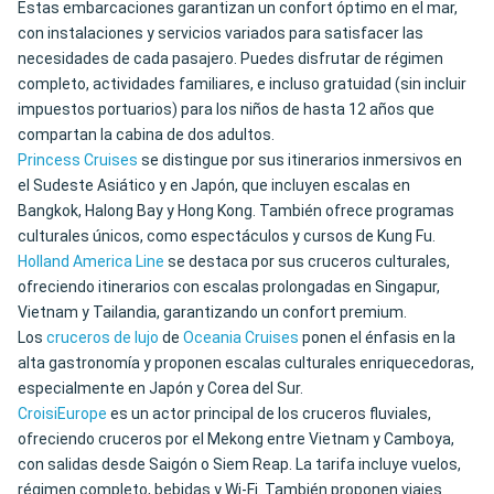
Estas embarcaciones garantizan un confort óptimo en el mar,
con instalaciones y servicios variados para satisfacer las
necesidades de cada pasajero. Puedes disfrutar de régimen
completo, actividades familiares, e incluso gratuidad (sin incluir
impuestos portuarios) para los niños de hasta 12 años que
compartan la cabina de dos adultos.
Princess Cruises
se distingue por sus itinerarios inmersivos en
el Sudeste Asiático y en Japón, que incluyen escalas en
Bangkok, Halong Bay y Hong Kong. También ofrece programas
culturales únicos, como espectáculos y cursos de Kung Fu.
Holland America Line
se destaca por sus cruceros culturales,
ofreciendo itinerarios con escalas prolongadas en Singapur,
Vietnam y Tailandia, garantizando un confort premium.
Los
cruceros de lujo
de
Oceania Cruises
ponen el énfasis en la
alta gastronomía y proponen escalas culturales enriquecedoras,
especialmente en Japón y Corea del Sur.
CroisiEurope
es un actor principal de los cruceros fluviales,
ofreciendo cruceros por el Mekong entre Vietnam y Camboya,
con salidas desde Saigón o Siem Reap. La tarifa incluye vuelos,
régimen completo, bebidas y Wi-Fi. También proponen viajes