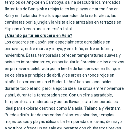
templos de Angkor en Camboya, salir a descubrir los mercados
flotantes de Bangkok o relajarte en las playas de arena fina en
Bali y en Tailandia. Para los apasionados de la naturaleza, las
caminatas por la jungla y la visita a los arrozales en terrazas en
Filipinas ofrecen una inmersión total.
¿Cuándo partir en crucero en Asia?
Los cruceros en Japón son especialmente agradables en
primavera, entre marzo y mayo, y en otoño, entre octubre y
noviembre. Estas temporadas ofrecen temperaturas suaves y
paisajes impresionantes, en particular la floración de los cerezos
en primavera, celebrada por la fiesta de los cerezos en flor que
se celebra a principios de abril, y los arces en tonos rojos en
otoño. Los cruceros en el Sudeste Asiático son accesibles
durante todo el año, pero la época ideal se sitúa entre noviembre
y abril, durante la temporada seca. Con un clima agradable,
temperaturas moderadas y pocas lluvias, esta temporada es
ideal para explorar destinos como Malasia, Tailandia y Vietnam.
Puedes disfrutar de mercados flotantes coloridos, templos
majestuosos y playas idílicas. La temporada de lluvias, de mayo
a octubre, ofrece un paisaje exuberante con chubascos breves