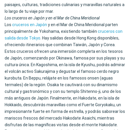
paisajes, culturas, tradiciones culinarias y maravillas naturales a
lo largo de tu viaje por mar.
Los cruceros en Japón y en el Mar de China Meridional
Los
cruceros en Japón
y en el Mar de China Meridional parten
principalmente de Yokohama, existiendo también
cruceros con
salida desde Tokyo
. Hay salidas desde Hong Kong disponibles,
ofreciendo itinerarios que combinan Taiwán, Japón y Corea.
Estos cruceros ofrecen una inmersión completa en los tesoros
de Japón, comenzando por Okinawa, famosa por sus playas y su
cultura única. En Kagoshima, en la isla de Kyushu, podrás admirar
el volcán activo Sakurajima y degustar el famoso cerdo negro
kurobuta. En Beppu, relájate en los famosos onsen (aguas
termales) de la región. Osaka te cautivará con su dinamismo
cultural y gastronómico y con su templo Shitenno-ji, uno de los
más antiguos de Japón. Finalmente, en Hakodate, en la isla de
Hokkaido, descubrirás maravillas como el Fuerte Goryokaku, un
impresionante fuerte en forma de estrella, y podrás saborear los
mariscos frescos del mercado Hakodate Asaichi, mientras
disfrutas de las magníficas vistas desde el monte Hakodate.