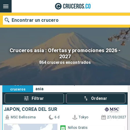
Encontrar un crucero
Cruceros asia : Ofertas y promociones 2026 -
2027
Fecha de salida
864 cruceros encontrados
Buscar
864
Sus criterios de búsqueda:
asia
cruceros
Filtrar
Ordenar
JAPÓN, COREA DEL SUR
MSC Bellissima
6 d
Tokyo
27/03/2027
Niños Gratis