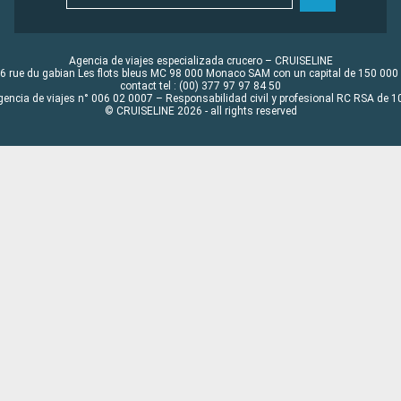
Agencia de viajes especializada crucero – CRUISELINE
6 rue du gabian Les flots bleus MC 98 000 Monaco SAM con un capital de 150 000
contact tel : (00) 377 97 97 84 50
gencia de viajes n° 006 02 0007 – Responsabilidad civil y profesional RC RSA de
© CRUISELINE 2026 - all rights reserved