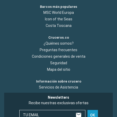
condiciones de navegación. El Pasaje de Drake es también un
Barcos más populares
lugar de excepcionales avistamientos de fauna, incluidos
MSC World Europa
albatros y ballenas. Cruzar el Pasaje de Drake es una
Icon of the Seas
experiencia memorable y un impresionante preámbulo para
Costa Toscana
descubrir la extraordinaria belleza natural de la Antártida.
Cruceros.co
¿Quiénes somos?
Preguntas frecuentes
Condiciones generales de venta
Seguridad
Mapa del sitio
Información sobre crucero
Servicios de Asistencia
Newsletters
Recibe nuestras exclusivas ofertas
TU EMAIL
OK