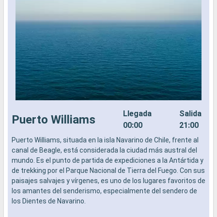
Llegada
Salida
Puerto Williams
00:00
21:00
Puerto Williams, situada en la isla Navarino de Chile, frente al
P
canal de Beagle, está considerada la ciudad más austral del
c
mundo. Es el punto de partida de expediciones a la Antártida y
m
de trekking por el Parque Nacional de Tierra del Fuego. Con sus
d
paisajes salvajes y vírgenes, es uno de los lugares favoritos de
p
los amantes del senderismo, especialmente del sendero de
l
los Dientes de Navarino.
l
Llegada
Salida