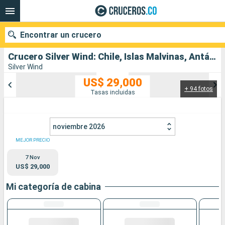
Encontrar un crucero
Crucero Silver Wind: Chile, Islas Malvinas, Antártico salida desde Puerto Williams
Silver Wind
US$ 29,000
+ 94 fotos
Nuestros destinos
Tasas incluidas
Fecha de salida
noviembre 2026
Puertos
Compañías
MEJOR PRECIO
7 Nov
Buscar
US$ 29,000
Mi categoría de cabina