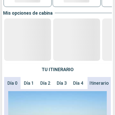
Mis opciones de cabina
TU ITINERARIO
Día 0
Día 1
Día 2
Día 3
Día 4
Día 5
Itinerario
Día 