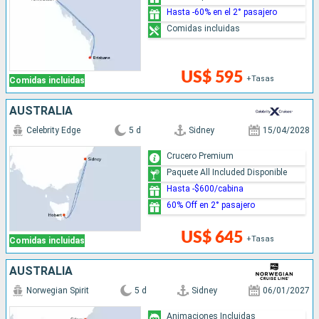
Hasta -60% en el 2° pasajero
Comidas incluidas
US$ 595
+Tasas
Comidas incluidas
AUSTRALIA
Celebrity Edge
5 d
Sidney
15/04/2028
Crucero Premium
Paquete All Included Disponible
Hasta -$600/cabina
60% Off en 2° pasajero
US$ 645
+Tasas
Comidas incluidas
AUSTRALIA
Norwegian Spirit
5 d
Sidney
06/01/2027
Animaciones Incluidas