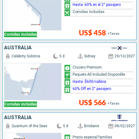
Hasta -60% en el 2° pasajero
Comidas incluidas
US$ 458
+Tasas
Comidas incluidas
AUSTRALIA
Celebrity Solstice
5 d
Sidney
29/10/2027
Crucero Premium
Paquete All Included Disponible
Hasta -$600/cabina
60% Off en 2° pasajero
US$ 566
+Tasas
Comidas incluidas
AUSTRALIA
Quantum of the Seas
5 d
Brisbane
08/02/2027
Precio especial familias