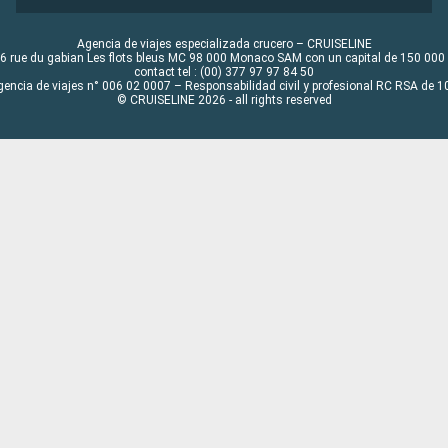
Agencia de viajes especializada crucero – CRUISELINE
6 rue du gabian Les flots bleus MC 98 000 Monaco SAM con un capital de 150 000
contact tel : (00) 377 97 97 84 50
gencia de viajes n° 006 02 0007 – Responsabilidad civil y profesional RC RSA de
© CRUISELINE 2026 - all rights reserved