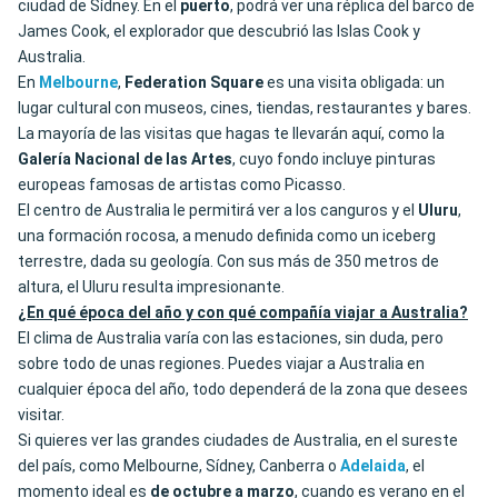
ciudad de Sídney. En el
puerto
, podrá ver una réplica del barco de
James Cook, el explorador que descubrió las Islas Cook y
Australia.
En
Melbourne
,
Federation Square
es una visita obligada: un
lugar cultural con museos, cines, tiendas, restaurantes y bares.
La mayoría de las visitas que hagas te llevarán aquí, como la
Galería Nacional de
las Artes
, cuyo fondo incluye pinturas
europeas famosas de artistas como Picasso.
El centro de Australia le permitirá ver a los canguros y el
Uluru
,
una formación rocosa, a menudo definida como un iceberg
terrestre, dada su geología. Con sus más de 350 metros de
altura, el Uluru resulta impresionante.
¿En qué época del año y con qué compañía viajar a Australia?
El clima de Australia varía con las estaciones, sin duda, pero
sobre todo de unas regiones. Puedes viajar a Australia en
cualquier época del año, todo dependerá de la zona que desees
visitar.
Si quieres ver las grandes ciudades de Australia, en el sureste
del país, como Melbourne, Sídney, Canberra o
Adelaida
, el
momento ideal es
de octubre a marzo
, cuando es verano en el