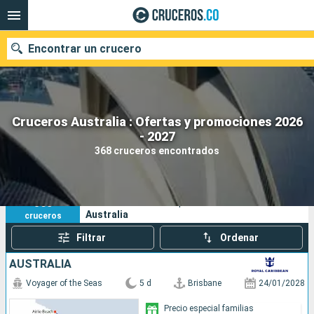
Encontrar un crucero
Cruceros Australia : Ofertas y promociones 2026
- 2027
Fecha de salida
368 cruceros encontrados
Buscar
368
Sus criterios de búsqueda:
Australia
cruceros
Filtrar
Ordenar
AUSTRALIA
Voyager of the Seas
5 d
Brisbane
24/01/2028
Precio especial familias