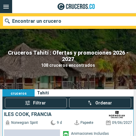
Encontrar un crucero
Cruceros Tahití : Ofertas y promociones 2026 -
2027
Fecha de salida
108 cruceros encontrados
Buscar
108
Sus criterios de búsqueda:
Tahití
cruceros
Filtrar
Ordenar
ILES COOK, FRANCIA
Norwegian Spirit
9 d
Papeete
09/06/2027
Animaciones Incluidas