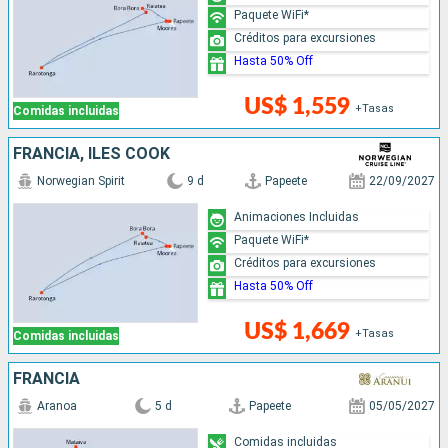
Paquete WiFi*
Créditos para excursiones
Hasta 50% Off
US$ 1,559
+Tasas
Comidas incluidas
FRANCIA, ILES COOK
Norwegian Spirit
9 d
Papeete
22/09/2027
Animaciones Incluidas
Paquete WiFi*
Créditos para excursiones
Hasta 50% Off
US$ 1,669
+Tasas
Comidas incluidas
FRANCIA
Aranoa
5 d
Papeete
05/05/2027
Comidas incluidas