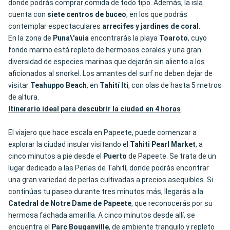
donde podrás comprar comida de todo tipo. Además, la isla
cuenta con
siete centros de buceo
, en los que podrás
contemplar espectaculares
arrecifes
y jardines de coral
.
En la zona de
Puna\'auia
encontrarás la playa
Toaroto
, cuyo
fondo marino está repleto de hermosos corales y una gran
diversidad de especies marinas que dejarán sin aliento a los
aficionados al snorkel. Los amantes del surf no deben dejar de
visitar
Teahuppo Beach
, en
Tahití
Iti
, con olas de hasta 5 metros
de altura.
Itinerario ideal para descubrir la ciudad en 4 horas
El viajero que hace escala en Papeete, puede comenzar a
explorar la ciudad insular visitando el
Tahiti Pearl Market
, a
cinco minutos a pie desde el
Puerto
de Papeete. Se trata de un
lugar dedicado a las Perlas de Tahití, donde podrás encontrar
una gran variedad de perlas cultivadas a precios asequibles. Si
continúas tu paseo durante tres minutos más, llegarás a la
Catedral de
Notre Dame de Papeete
, que reconocerás por su
hermosa fachada amarilla. A cinco minutos desde allí, se
encuentra el
Parc Bouganville
, de ambiente tranquilo y repleto