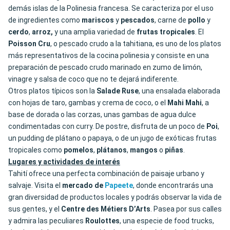
demás islas de la Polinesia francesa. Se caracteriza por el uso
de ingredientes como
mariscos
y
pescados
, carne de
pollo
y
cerdo
,
arroz,
y una amplia variedad de
frutas tropicales
. El
Poisson Cru
, o pescado crudo a la tahitiana, es uno de los platos
más representativos de la cocina polinesia y consiste en una
preparación de pescado crudo marinado en zumo de limón,
vinagre y salsa de coco que no te dejará indiferente.
Otros platos típicos son la
Salade Ruse
, una ensalada elaborada
con hojas de taro, gambas y crema de coco, o el
Mahi Mahi
, a
base de dorada o las corzas, unas gambas de agua dulce
condimentadas con curry. De postre, disfruta de un poco de
Poi
,
un pudding de plátano o papaya, o de un jugo de exóticas frutas
tropicales como
pomelos
,
plátanos
,
mangos
o
piñas
.
Lugares y actividades de interés
Tahití ofrece una perfecta combinación de paisaje urbano y
salvaje. Visita el
mercado de
Papeete
, donde encontrarás una
gran diversidad de productos locales y podrás observar la vida de
sus gentes, y el
Centre des Métiers D’Arts
. Pasea por sus calles
y admira las peculiares
Roulottes
, una especie de food trucks,