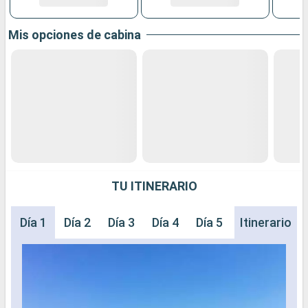
Mis opciones de cabina
TU ITINERARIO
Día 1
Día 2
Día 3
Día 4
Día 5
Día 6
Itinerario
Día 