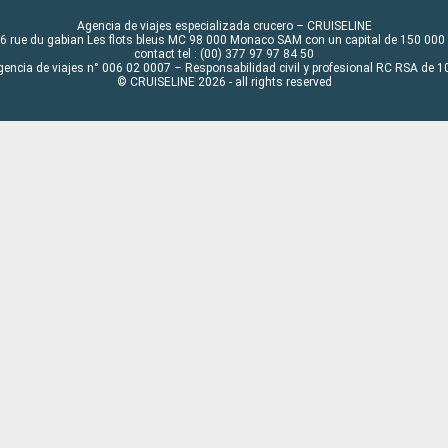
Agencia de viajes especializada crucero – CRUISELINE
6 rue du gabian Les flots bleus MC 98 000 Monaco SAM con un capital de 150 000
contact tel : (00) 377 97 97 84 50
gencia de viajes n° 006 02 0007 – Responsabilidad civil y profesional RC RSA de
© CRUISELINE 2026 - all rights reserved