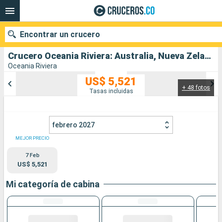
Encontrar un crucero
Crucero Oceania Riviera: Australia, Nueva Zelanda salida desde Sidney
Oceania Riviera
US$ 5,521
+ 48 fotos
Nuestros destinos
Tasas incluidas
Fecha de salida
febrero 2027
Puertos
Compañías
MEJOR PRECIO
7 Feb
Buscar
US$ 5,521
Mi categoría de cabina