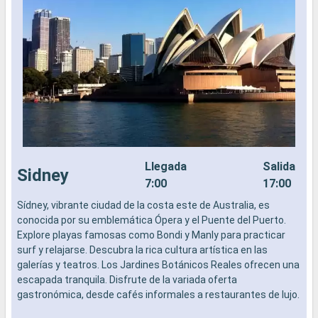
Llegada
Salida
Sidney
7:00
17:00
Sídney, vibrante ciudad de la costa este de Australia, es
L
conocida por su emblemática Ópera y el Puente del Puerto.
a
Explore playas famosas como Bondi y Manly para practicar
b
surf y relajarse. Descubra la rica cultura artística en las
s
galerías y teatros. Los Jardines Botánicos Reales ofrecen una
e
escapada tranquila. Disfrute de la variada oferta
gastronómica, desde cafés informales a restaurantes de lujo.