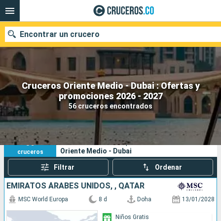
Encontrar un crucero
Cruceros Oriente Medio - Dubai : Ofertas y
promociones 2026 - 2027
Fecha de salida
56 cruceros encontrados
Buscar
56
Sus criterios de búsqueda:
Oriente Medio - Dubai
cruceros
Filtrar
Ordenar
EMIRATOS ÁRABES UNIDOS, , QATAR
MSC World Europa
8 d
Doha
13/01/2028
Niños Gratis