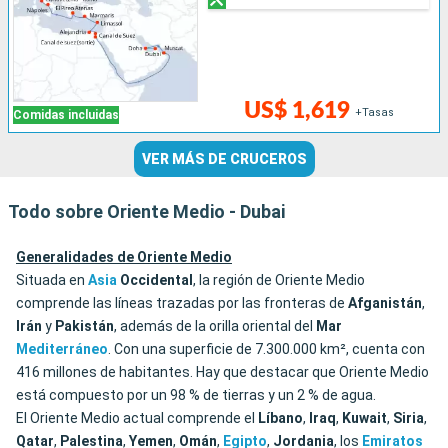
US$ 1,619
+Tasas
Comidas incluidas
VER MÁS DE CRUCEROS
Todo sobre Oriente Medio - Dubai
Generalidades de Oriente Medio
Situada en
Asia
Occidental
, la región de Oriente Medio
comprende las líneas trazadas por las fronteras de
Afganistán
,
Irán
y
Pakistán
, además de la orilla oriental del
Mar
Mediterráneo
. Con una superficie de 7.300.000 km², cuenta con
416 millones de habitantes. Hay que destacar que Oriente Medio
está compuesto por un 98 % de tierras y un 2 % de agua.
El Oriente Medio actual comprende el
Líbano
,
Iraq
,
Kuwait
,
Siria
,
Qatar
,
Palestina
,
Yemen
,
Omán
,
Egipto
,
Jordania
, los
Emiratos