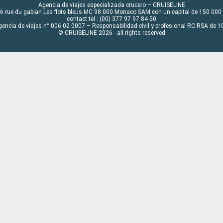
Agencia de viajes especializada crucero – CRUISELINE
6 rue du gabian Les flots bleus MC 98 000 Monaco SAM con un capital de 150 000
contact tel : (00) 377 97 97 84 50
gencia de viajes n° 006 02 0007 – Responsabilidad civil y profesional RC RSA de
© CRUISELINE 2026 - all rights reserved