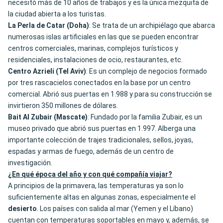
necesitó más de 10 años de trabajos y es la única mezquita de
la ciudad abierta a los turistas.
La Perla de Catar (Doha)
: Se trata de un archipiélago que abarca
numerosas islas artificiales en las que se pueden encontrar
centros comerciales, marinas, complejos turísticos y
residenciales, instalaciones de ocio, restaurantes, etc.
Centro Azrieli (Tel Aviv)
: Es un complejo de negocios formado
por tres rascacielos conectados en la base por un centro
comercial. Abrió sus puertas en 1.988 y para su construcción se
invirtieron 350 millones de dólares.
Bait Al Zubair (Mascate)
: Fundado por la familia Zubair, es un
museo privado que abrió sus puertas en 1.997. Alberga una
importante colección de trajes tradicionales, sellos, joyas,
espadas y armas de fuego, además de un centro de
investigación.
¿En qué época del año y con qué compañía viajar?
A principios de la primavera, las temperaturas ya son lo
suficientemente altas en algunas zonas, especialmente el
desierto
. Los países con salida al mar (Yemen y el Líbano)
cuentan con temperaturas soportables en mayo y, además, se