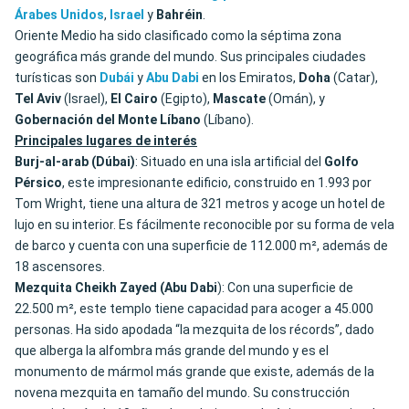
Árabes Unidos
,
Israel
y
Bahréin
.
Oriente Medio ha sido clasificado como la séptima zona
geográfica más grande del mundo. Sus principales ciudades
turísticas son
Dubái
y
Abu
Dabi
en los Emiratos,
Doha
(Catar),
Tel Aviv
(Israel),
El
Cairo
(Egipto),
Mascate
(Omán), y
Gobernación del Monte Líbano
(Líbano).
Principales lugares de interés
Burj-al-arab (Dúbai)
: Situado en una isla artificial del
Golfo
Pérsico
, este impresionante edificio, construido en 1.993 por
Tom Wright, tiene una altura de 321 metros y acoge un hotel de
lujo en su interior. Es fácilmente reconocible por su forma de vela
de barco y cuenta con una superficie de 112.000 m², además de
18 ascensores.
Mezquita Cheikh Zayed (Abu Dabi
): Con una superficie de
22.500 m², este templo tiene capacidad para acoger a 45.000
personas. Ha sido apodada “la mezquita de los récords”, dado
que alberga la alfombra más grande del mundo y es el
monumento de mármol más grande que existe, además de la
novena mezquita en tamaño del mundo. Su construcción