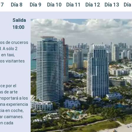
 7
Día 8
Día 9
Día 10
Día 11
Día 12
Día 13
Día
Salida
18:00
tos de cruceros
. A sólo 2
en taxi,
los visitantes
ce por el
s de arte
ansportará a los
una experiencia
cia en coche,
tar caimanes.
en cada