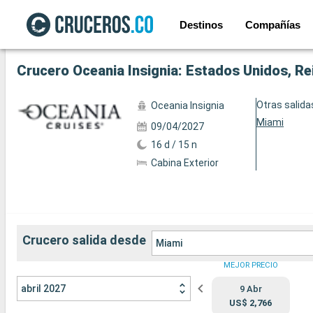
Destinos
Compañías
Ver las 41 fotos siguientes
Crucero Oceania Insignia: Estados Unidos, Re
Otras salida
Oceania Insignia
Miami
09/04/2027
16 d / 15 n
Cabina Exterior
Crucero salida desde
Miami
MEJOR PRECIO
abril 2027
9 Abr
US$ 2,766