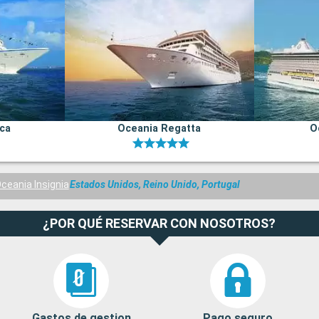
ica
Oceania Regatta
O
ceania Insignia
Estados Unidos, Reino Unido, Portugal
¿POR QUÉ RESERVAR CON NOSOTROS?
Gastos de gestion
Pago seguro