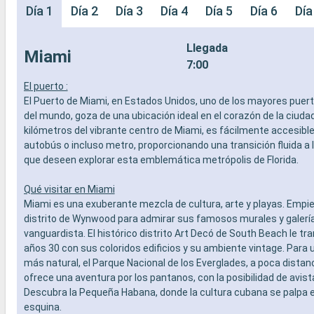
Día 1
Día 2
Día 3
Día 4
Día 5
Día 6
Día
Llegada
Miami
7:00
El puerto :
El Puerto de Miami, en Estados Unidos, uno de los mayores puer
del mundo, goza de una ubicación ideal en el corazón de la ciudad
kilómetros del vibrante centro de Miami, es fácilmente accesible 
autobús o incluso metro, proporcionando una transición fluida a 
que deseen explorar esta emblemática metrópolis de Florida.
Qué visitar en Miami
Miami es una exuberante mezcla de cultura, arte y playas. Empie
distrito de Wynwood para admirar sus famosos murales y galería
vanguardista. El histórico distrito Art Decó de South Beach le tr
años 30 con sus coloridos edificios y su ambiente vintage. Para 
más natural, el Parque Nacional de los Everglades, a poca distan
ofrece una aventura por los pantanos, con la posibilidad de avis
Descubra la Pequeña Habana, donde la cultura cubana se palpa 
esquina.