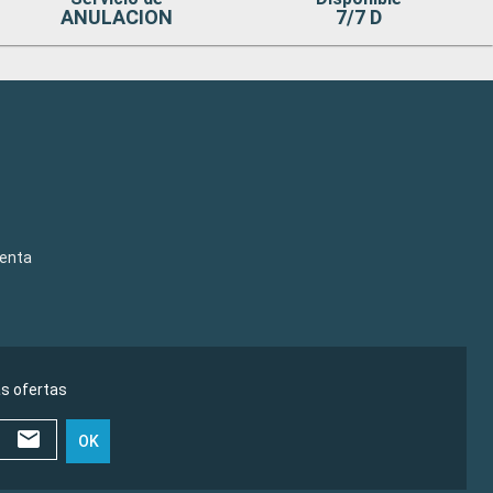
ANULACION
7/7 D
venta
as ofertas
OK