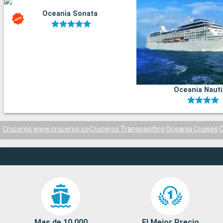
Oceania Sonata
Oceania Naut
Cruceros www.cruceros.co
Cruceros Transpacifico
Oceania Cruises
O
Mas de 10 000
El Mejor Precio