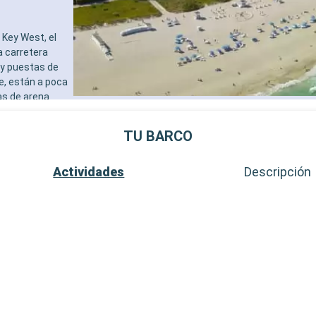
Key West, el
a carretera
 y puestas de
e, están a poca
as de arena
al de Cayo
destinos
TU BARCO
al de la
Actividades
Descripción