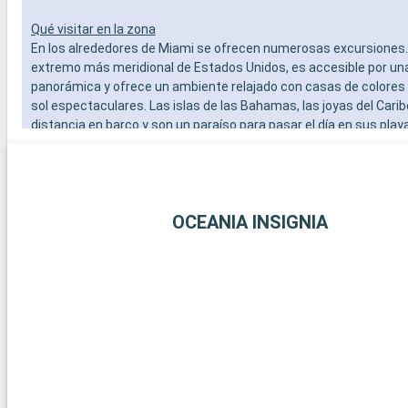
Qué visitar en la zona
En los alrededores de Miami se ofrecen numerosas excursiones. 
extremo más meridional de Estados Unidos, es accesible por un
panorámica y ofrece un ambiente relajado con casas de colores
sol espectaculares. Las islas de las Bahamas, las joyas del Carib
distancia en barco y son un paraíso para pasar el día en sus play
blanca. Para los amantes del submarinismo, los arrecifes de cor
Largo ofrecen una experiencia submarina extraordinaria. Estos 
alrededor de Miami revelan la belleza natural y la diversidad cultur
región.
OCEANIA INSIGNIA