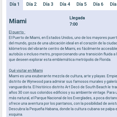
Día 1
Día 2
Día 3
Día 4
Día 5
Día 6
Día
Llegada
Miami
7:00
El puerto :
El Puerto de Miami, en Estados Unidos, uno de los mayores puer
del mundo, goza de una ubicación ideal en el corazón de la ciudad
kilómetros del vibrante centro de Miami, es fácilmente accesible 
autobús o incluso metro, proporcionando una transición fluida a 
que deseen explorar esta emblemática metrópolis de Florida.
Qué visitar en Miami
Miami es una exuberante mezcla de cultura, arte y playas. Empie
distrito de Wynwood para admirar sus famosos murales y galería
vanguardista. El histórico distrito Art Decó de South Beach le tr
años 30 con sus coloridos edificios y su ambiente vintage. Para 
más natural, el Parque Nacional de los Everglades, a poca distan
ofrece una aventura por los pantanos, con la posibilidad de avis
Descubra la Pequeña Habana, donde la cultura cubana se palpa 
esquina.