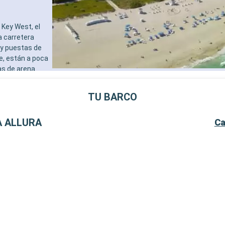
Key West, el
a carretera
 y puestas de
e, están a poca
as de arena
al de Cayo
destinos
TU BARCO
al de la
A ALLURA
Ca