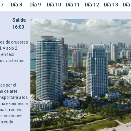
 7
Día 8
Día 9
Día 10
Día 11
Día 12
Día 13
Día
Salida
16:00
tos de cruceros
. A sólo 2
en taxi,
los visitantes
ce por el
s de arte
ansportará a los
una experiencia
cia en coche,
tar caimanes.
en cada