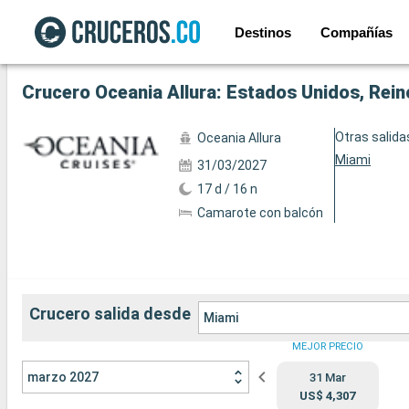
Destinos
Compañías
Ver las 88 fotos siguientes
Crucero Oceania Allura: Estados Unidos, Rein
Otras salida
Oceania Allura
Miami
31/03/2027
17 d / 16 n
Camarote con balcón
Crucero salida desde
Miami
MEJOR PRECIO
marzo 2027
31 Mar
US$ 4,307