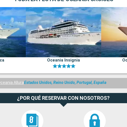
ica
Oceania Insignia
Oc
ceania Allura
Estados Unidos, Reino Unido, Portugal, España
¿POR QUÉ RESERVAR CON NOSOTROS?