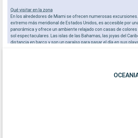
Qué visitar en la zona
En los alrededores de Miami se ofrecen numerosas excursiones. 
extremo más meridional de Estados Unidos, es accesible por un
panorámica y ofrece un ambiente relajado con casas de colores
sol espectaculares. Las islas de las Bahamas, las joyas del Carib
distancia en barco y son un paraíso para pasar el día en sus play
blanca. Para los amantes del submarinismo, los arrecifes de cor
Largo ofrecen una experiencia submarina extraordinaria. Estos 
alrededor de Miami revelan la belleza natural y la diversidad cultur
región.
OCEANI