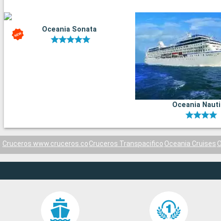
Oceania Sonata
Oceania Naut
Cruceros www.cruceros.co
Cruceros Transpacifico
Oceania Cruises
O