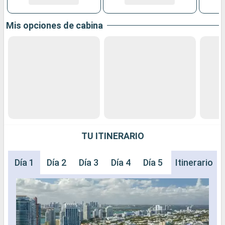
Mis opciones de cabina
TU ITINERARIO
Día 1
Día 2
Día 3
Día 4
Día 5
Día 6
Itinerario
Día 