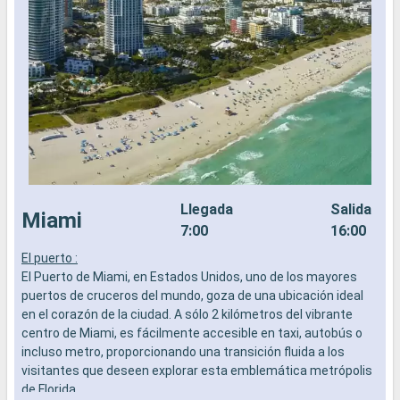
Llegada
Salida
Miami
7:00
16:00
El puerto :
L
El Puerto de Miami, en Estados Unidos, uno de los mayores
a
puertos de cruceros del mundo, goza de una ubicación ideal
b
en el corazón de la ciudad. A sólo 2 kilómetros del vibrante
s
centro de Miami, es fácilmente accesible en taxi, autobús o
e
incluso metro, proporcionando una transición fluida a los
visitantes que deseen explorar esta emblemática metrópolis
de Florida.