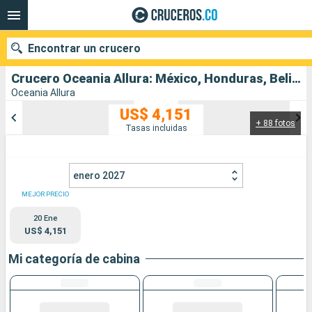
Encontrar un crucero
Crucero Oceania Allura: México, Honduras, Belice, Estados Unidos salida desde Miami
Oceania Allura
US$ 4,151
+ 88 fotos
Nuestros destinos
Tasas incluidas
Fecha de salida
enero 2027
Puertos
Compañías
MEJOR PRECIO
20 Ene
Buscar
US$ 4,151
Mi categoría de cabina