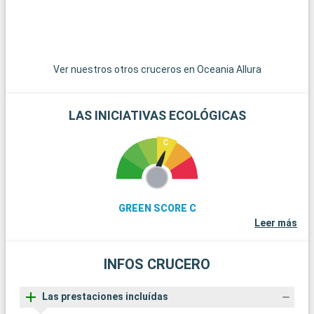
del submarinismo, los arrecifes de coral de Cayo Largo
ofrecen una experiencia submarina extraordinaria. Estos
destinos alrededor de Miami revelan la belleza natural y la
diversidad cultural de la región.
Ver nuestros otros cruceros en Oceania Allura
LAS INICIATIVAS ECOLÓGICAS
GREEN SCORE C
Leer más
INFOS CRUCERO
Las prestaciones incluídas