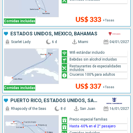
US$ 333
+Tasas
Comidas incluidas
ESTADOS UNIDOS, MÉXICO, BAHAMAS
Scarlet Lady
6 d
Miami
04/01/2027
Wifi estándar incluido
Bebidas sin alcohol incluidas
Restaurantes de especialidades
incluidos
Cruceros 100% para adultos
US$ 337
+Tasas
Comidas incluidas
PUERTO RICO, ESTADOS UNIDOS, SAN MARTÍN, ANTIGUA Y BARBUDA, DOMINICA
Rhapsody of the Seas
8 d
San Juan
16/01/2027
Precio especial familias
Hasta -60% en el 2° pasajero
Comidas incluidas