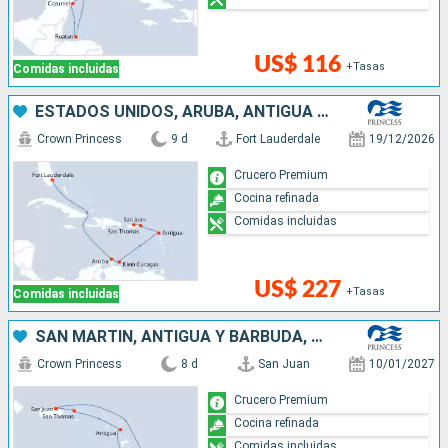
US$ 116
+Tasas
Comidas incluidas
ESTADOS UNIDOS, ARUBA, ANTIGUA Y BARBUDA, PUERTO RICO
Crown Princess
9 d
Fort Lauderdale
19/12/2026
Crucero Premium
Cocina refinada
Comidas incluidas
US$ 227
+Tasas
Comidas incluidas
SAN MARTÍN, ANTIGUA Y BARBUDA, SANTA LUCIA, BARBADOS, PUERTO RICO
Crown Princess
8 d
San Juan
10/01/2027
Crucero Premium
Cocina refinada
Comidas incluidas