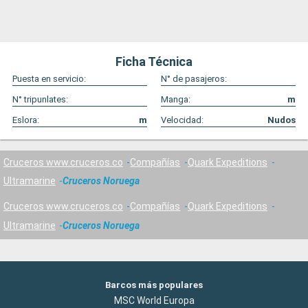
Ficha Técnica
Puesta en servicio:
N° de pasajeros:
N° tripunlates:
Manga:
m
Eslora:
m
Velocidad:
Nudos
Cruceros www.cruceros.co
Compañías
Quark Expeditions
Ultramarine
Cruceros Noruega
Cruceros www.cruceros.co
Compañías
Quark Expeditions
Ultramarine
Cruceros Noruega
Barcos más populares
MSC World Europa